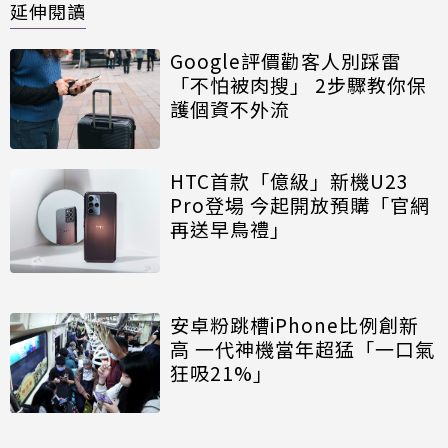
延伸閱讀
Google評價勸客人別踩雷
「不怕被肉搜」 2步驟教你保
護個資不外流
HTC首款「億級」新機U23
Pro登場 今起開放預購「官網
再送早鳥禮」
安卓粉跳槽iPhone比例創新
高 一代神機當年超猛「一口氣
狂吸21%」