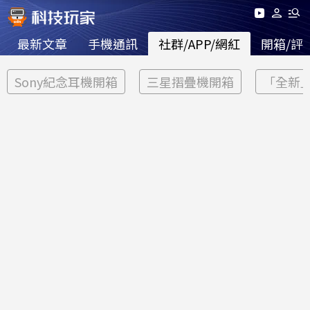
最新文章
手機通訊
社群/APP/網紅
開箱/評
Sony紀念耳機開箱
三星摺疊機開箱
「全新