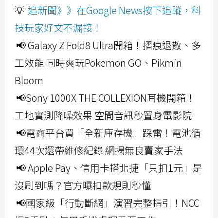
💡
追新聞》》在Google News按下追蹤，科
技玩家好文不漏接！
📢 Galaxy Z Fold8 Ultra開箱！摺痕退散、多
工效能 同時爽玩Pokemon GO、Pikmin
Bloom
📢Sony 1000X THE COLLEXION耳機開箱！
工地實測降噪效果 空間音訊秒置身電影院
📢電商平台買「全新庫存機」踩雷！電池循
環44次還帶維修紀錄 網揭無良賣家手法
📢 Apple Pay、信用卡搭北捷「只扣1元」是
沒刷到嗎？官方曝扣款規則秒懂
📢國家級「行動斷網」演習完整指引！NCC