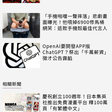
「手機啪噹一聲摔落」悲劇畫
面曝光！他噴掉6900修馬桶
網笑：這款手機殼最佳代言人
OpenAI要開發APP版
ChatGPT？祭出「千萬薪資」
徵才公告露餡
相關新聞
慶祝創立100週年！日本集英
社推出免費漫畫平台 釋100萬
頁「有繁體中文」