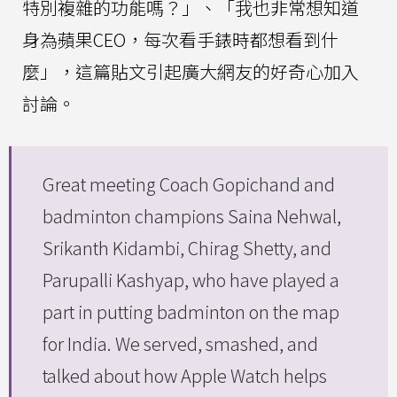
特別複雜的功能嗎？」、「我也非常想知道
身為蘋果CEO，每次看手錶時都想看到什
麼」，這篇貼文引起廣大網友的好奇心加入
討論。
Great meeting Coach Gopichand and
badminton champions Saina Nehwal,
Srikanth Kidambi, Chirag Shetty, and
Parupalli Kashyap, who have played a
part in putting badminton on the map
for India. We served, smashed, and
talked about how Apple Watch helps