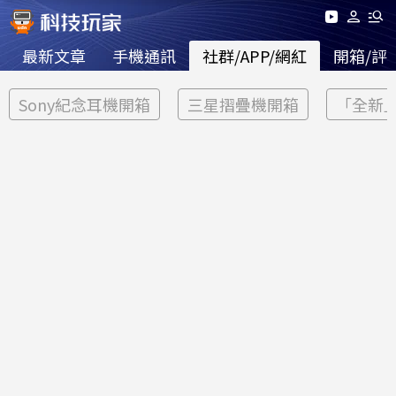
最新文章
手機通訊
社群/APP/網紅
開箱/評
Sony紀念耳機開箱
三星摺疊機開箱
「全新