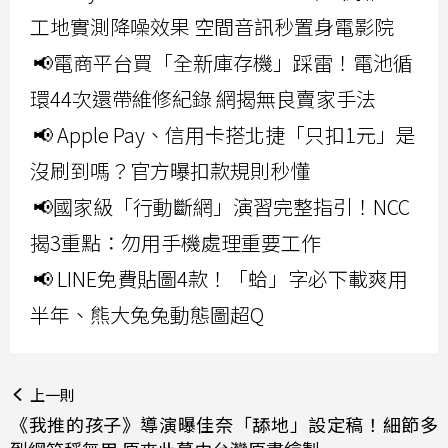
工地實測降噪效果 空間音訊秒置身電影院
📢電商平台買「全新庫存機」踩雷！電池循
環44次還帶維修紀錄 網揭無良賣家手法
📢 Apple Pay、信用卡搭北捷「只扣1元」是
沒刷到嗎？官方曝扣款規則秒懂
📢國家級「行動斷網」演習完整指引！NCC
揭3重點：勿用手機處理重要工作
📢 LINE免費貼圖4款！「蛤」字必下載爽用
半年、熊大兔兔動態圖超Q
上一則
《我推的孩子》導演曝佳奈「舔地」設定稿！細節多