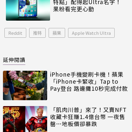
特點」配得起Ultra名字！
果粉看完更心動
Reddit
推特
蘋果
Apple Watch Ultra
延伸閱讀
iPhone手機變刷卡機！蘋果
「iPhone卡緊收」Tap to
Pay登台 路邊攤10秒完成付款
「肌肉川普」來了！又賣NFT
收藏卡狂賺1.4億台幣 一夜售
罄…地板價卻暴跌