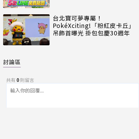
台北寶可夢專屬！
PokéXciting!「粉紅皮卡丘」
吊飾首曝光 掛包包慶30週年
討論區
共有
0
則留言
規範
回覆