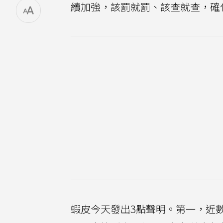
續加強，該罰就罰、該查就查，確
蝦皮今天發出3點聲明。第一，近數