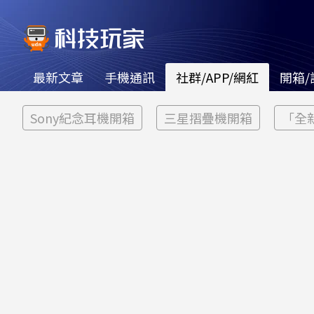
最新文章
手機通訊
社群/APP/網紅
開箱/
Sony紀念耳機開箱
三星摺疊機開箱
「全