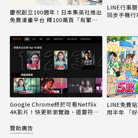
LINE行
慶祝創立100週年！日本集英社推出
同步手機行事曆
免費漫畫平台 釋100萬頁「有繁體
都能用
中文」
Google Chrome終於可看Netflix
LINE免費
4K影片！快更新瀏覽器、還要符合
用半年 「
條件才能用
熱」必用
贊助廣告