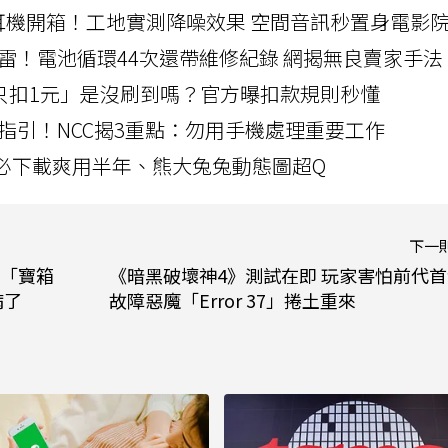
LLEXION耳機開箱！工地實測降噪效果 空間音訊秒置身電影
雷！電池循環44次還帶維修紀錄 網揭無良賣家手法
北捷「只扣1元」是沒刷到嗎？官方曝扣款規則秒懂
指引！NCC揭3重點：勿用手機處理重要工作
」字必下載爽用半年、熊大兔兔動態圖超Q
下一
「寶箱
《暗黑破壞神4》測試在即 玩家害怕前代
病了
故障惡魔「Error 37」捲土重來