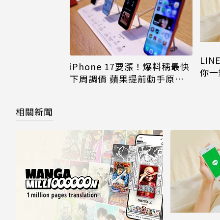
LI
iPhone 17要漲！爆料稱最快
你一
下周調價 蘋果提前動手原因
iPh
曝
相關新聞