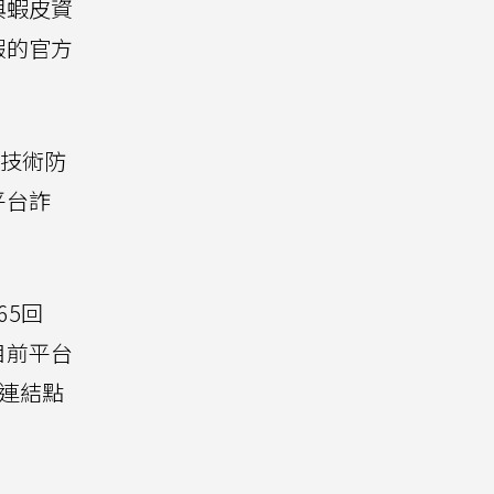
與蝦皮資
假的官方
等技術防
平台詐
65回
目前平台
部連結點