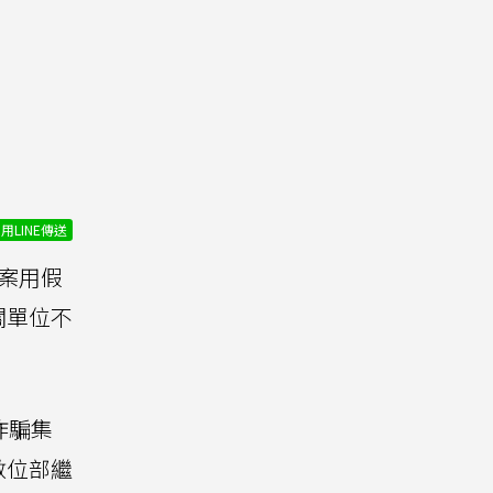
用LINE傳送
案用假
關單位不
詐騙集
數位部繼