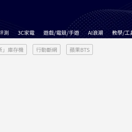
評測
3C家電
遊戲/電競/手遊
AI浪潮
教學/工
新」庫存機
行動斷網
蘋果BTS