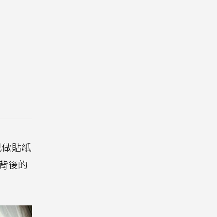
己做貼紙
背後的