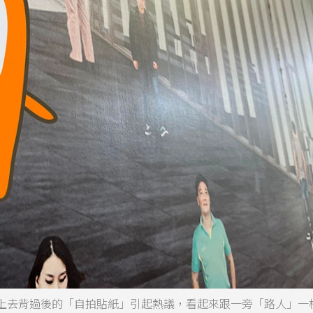
上去背過後的「自拍貼紙」引起熱議，看起來跟一旁「路人」一