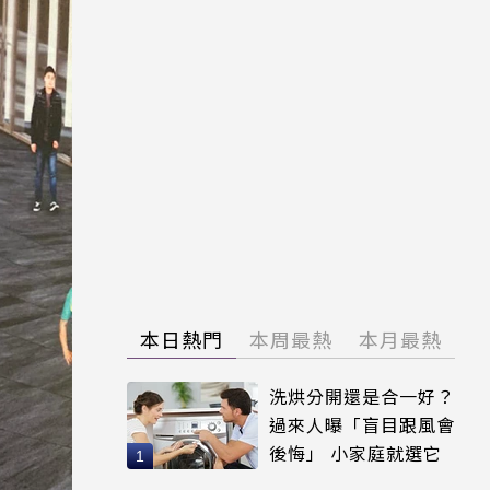
本日熱門
本周最熱
本月最熱
洗烘分開還是合一好？
過來人曝「盲目跟風會
後悔」 小家庭就選它