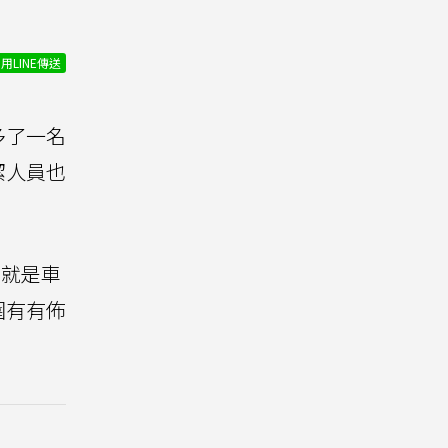
用LINE傳送
多了一名
潔人員也
的就是車
圍有有佈