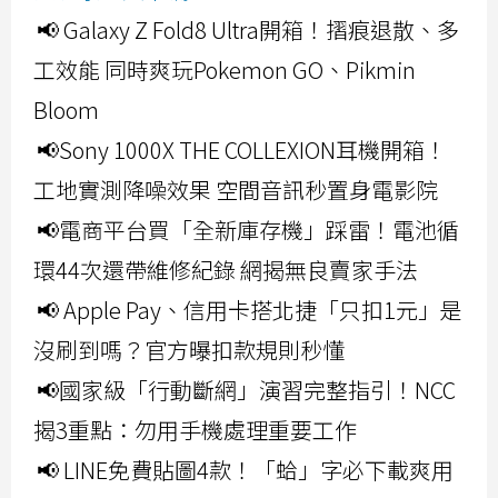
📢 Galaxy Z Fold8 Ultra開箱！摺痕退散、多
工效能 同時爽玩Pokemon GO、Pikmin
Bloom
📢Sony 1000X THE COLLEXION耳機開箱！
工地實測降噪效果 空間音訊秒置身電影院
📢電商平台買「全新庫存機」踩雷！電池循
環44次還帶維修紀錄 網揭無良賣家手法
📢 Apple Pay、信用卡搭北捷「只扣1元」是
沒刷到嗎？官方曝扣款規則秒懂
📢國家級「行動斷網」演習完整指引！NCC
揭3重點：勿用手機處理重要工作
📢 LINE免費貼圖4款！「蛤」字必下載爽用