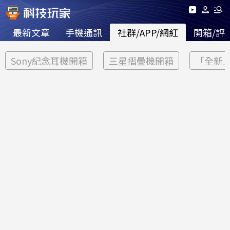
最新文章
手機通訊
社群/APP/網紅
開箱/評
Sony紀念耳機開箱
三星摺疊機開箱
「全新