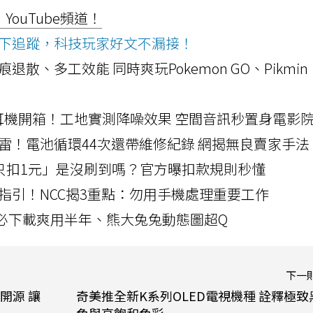
ouTube頻道！
ws按下追蹤，科技玩家好文不漏接！
a開箱！摺痕退散、多工效能 同時爽玩Pokemon GO、Pikmin
LLEXION耳機開箱！工地實測降噪效果 空間音訊秒置身電影
雷！電池循環44次還帶維修紀錄 網揭無良賣家手法
北捷「只扣1元」是沒刷到嗎？官方曝扣款規則秒懂
指引！NCC揭3重點：勿用手機處理重要工作
」字必下載爽用半年、熊大兔兔動態圖超Q
下一
術開源 讓
奇美推全新K系列OLED電視機種 詮釋極致