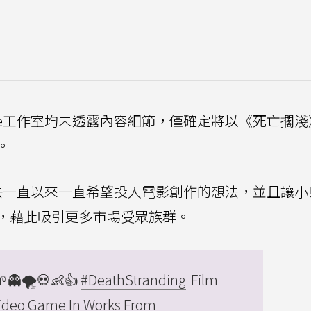
one工作室均未透露內容細節，僅確定將以《死亡擱
。
去一直以來一直希望投入電影創作的想法，並且讓小
，藉此吸引更多市場受眾族群。
👻🌪💀👶👍
#DeathStranding
Film
Video Game In Works From