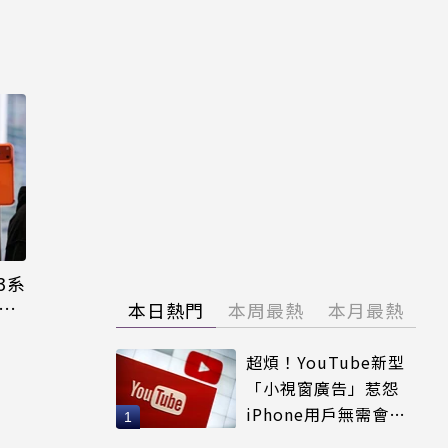
3系
機難
本日熱門
本周最熱
本月最熱
超煩！YouTube新型
「小視窗廣告」惹怨
iPhone用戶無需會員
輕鬆解決