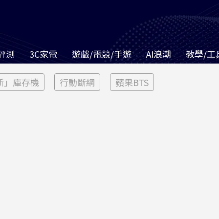
評測
3C家電
遊戲/電競/手遊
AI浪潮
教學/工
新」庫存機
行動斷網
蘋果BTS