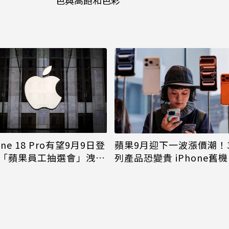
色與高飽和色彩
one 18 Pro有望9月9日登
蘋果9月迎下一波漲價潮！
「蘋果員工抽選會」洩端
列產品恐變貴 iPhone舊
倖免