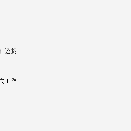
淺》遊戲
島工作