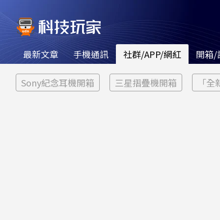
最新文章
手機通訊
社群/APP/網紅
開箱/
Sony紀念耳機開箱
三星摺疊機開箱
「全