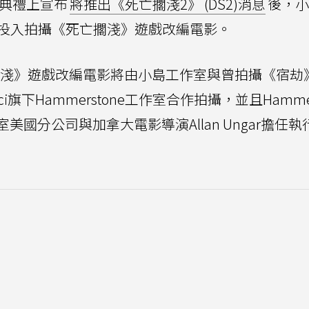
大獎典禮上宣布
將推出《死亡擱淺2》 (DS2)消息
後，小
實將投入拍攝《死亡擱淺》遊戲改編電影。
淺》遊戲改編電影將由小島工作室與曾拍攝《宿劫
bovici旗下Hammerstone工作室合作拍攝，並且Hammer
國分公司與加拿大電影導演Allan Ungar擔任執