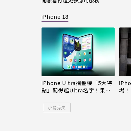
開發者打造更多應用服務
iPhone 18
iPh
iPhone Ultra摺疊機「5大特
場！
點」配得起Ultra名字！果粉
倪
看完更心動
小島秀夫