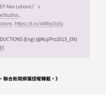
P Alex Lebovici’s
eStudios
,
ctions
.
https://t.co/x0tIbyOcEy
DUCTIONS (Eng) (@KojiPro2015_EN)
5日
，聯合新聞網獲授權轉載。》