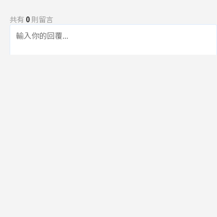
共有
0
則留言
規範
回覆
還沒有留言，成為第一個發言的人吧！