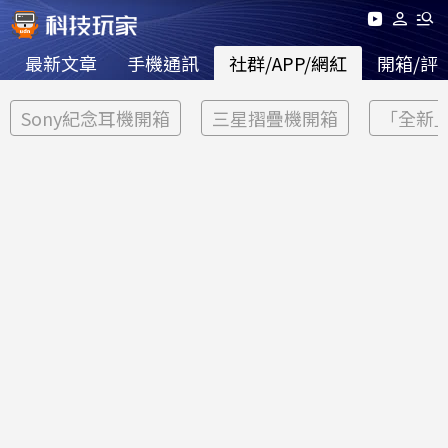
最新文章
手機通訊
社群/APP/網紅
開箱/評
Sony紀念耳機開箱
三星摺疊機開箱
「全新