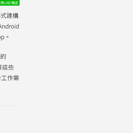
用LINE傳送
形式建構
droid
pp。
用的
畫將這些
合工作需