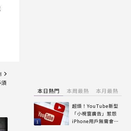
院
則
必須
本日熱門
本周最熱
本月最熱
超煩！YouTube新型
「小視窗廣告」惹怨
iPhone用戶無需會員
輕鬆解決