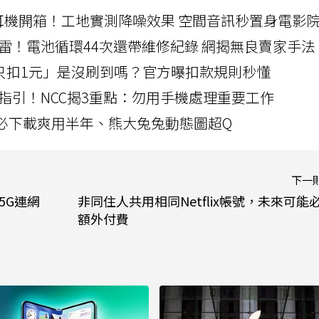
LLEXION耳機開箱！工地實測降噪效果 空間音訊秒置身電影
雷！電池循環44次還帶維修紀錄 網揭無良賣家手法
北捷「只扣1元」是沒刷到嗎？官方曝扣款規則秒懂
指引！NCC揭3重點：勿用手機處理重要工作
」字必下載爽用半年、熊大兔兔動態圖超Q
下一
款5G連網
非同住人共用相同Netflix帳號，未來可能
額外付費