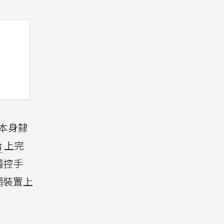
，本身隸
台
上完
觸控手
網裝置上