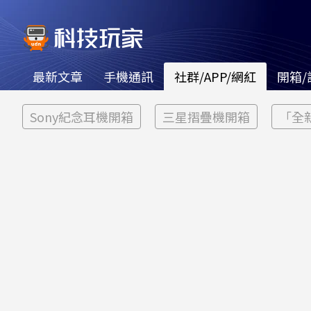
最新文章
手機通訊
社群/APP/網紅
開箱/
Sony紀念耳機開箱
三星摺疊機開箱
「全