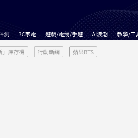
評測
3C家電
遊戲/電競/手遊
AI浪潮
教學/工
新」庫存機
行動斷網
蘋果BTS