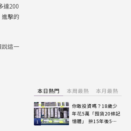
達200
、進擊的
據說這一
本日熱門
本周最熱
本月最熱
你敢投資嗎？18歲少
年花5萬「囤貨20條記
憶體」 拚15年後5倍
賣出