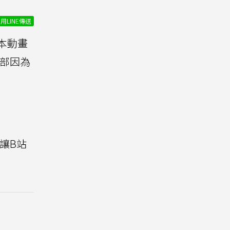
用LINE傳送
日本動畫
部因為
讓B站