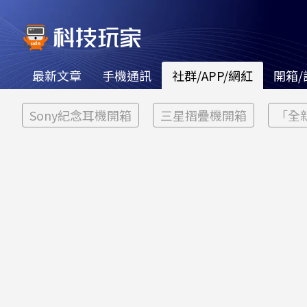
最新文章
手機通訊
社群/APP/網紅
開箱/
Sony紀念耳機開箱
三星摺疊機開箱
「全