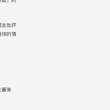
網友批評
邊球的情
先審後