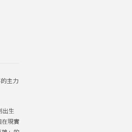
年的主力
剛出生
個在現實
英雄」的