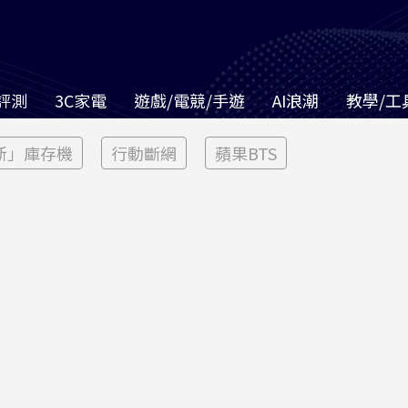
評測
3C家電
遊戲/電競/手遊
AI浪潮
教學/工
新」庫存機
行動斷網
蘋果BTS