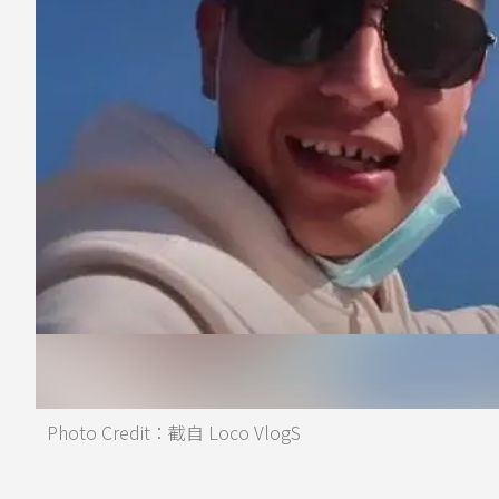
Photo Credit：截自 Loco VlogS