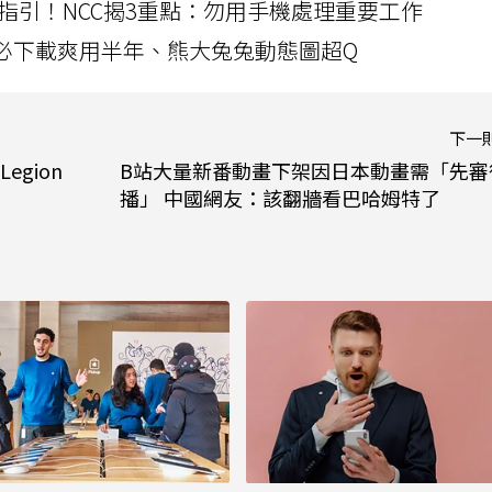
指引！NCC揭3重點：勿用手機處理重要工作
」字必下載爽用半年、熊大兔兔動態圖超Q
下一
gion
B站大量新番動畫下架因日本動畫需「先審
播」 中國網友：該翻牆看巴哈姆特了