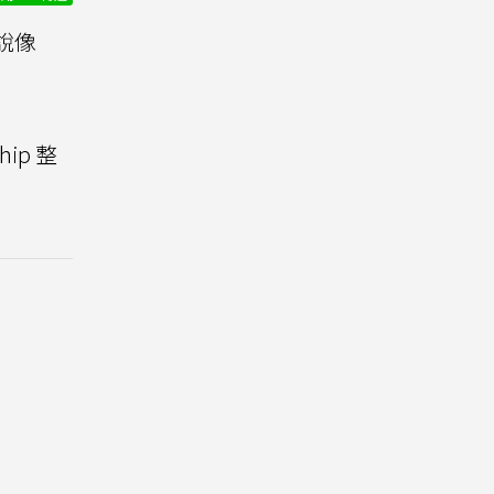
人說像
ip 整