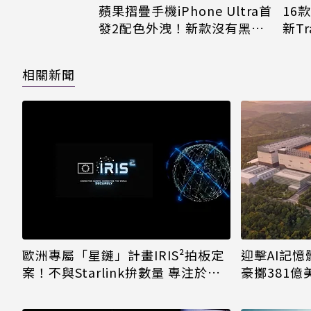
16
蘋果摺疊手機iPhone Ultra首
新Tr
發2配色外洩！新款沒有黑色
款掉
了
相關新聞
歐洲專屬「星鏈」計畫IRIS²拍板定
迎擊AI記憶
案！不與Starlink拚數量 專注於政
豪擲381
府與軍事加密通訊
DRAM與N