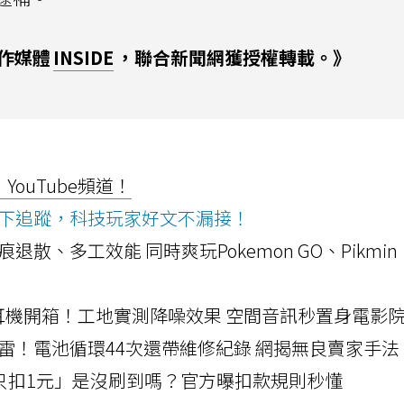
合作媒體
INSIDE
，聯合新聞網獲授權轉載。》
ouTube頻道！
ws按下追蹤，科技玩家好文不漏接！
a開箱！摺痕退散、多工效能 同時爽玩Pokemon GO、Pikmin
LLEXION耳機開箱！工地實測降噪效果 空間音訊秒置身電影
雷！電池循環44次還帶維修紀錄 網揭無良賣家手法
北捷「只扣1元」是沒刷到嗎？官方曝扣款規則秒懂