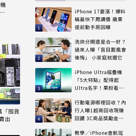
飛機
iPhone 17要漲！爆料
沒摔
稱最快下周調價 蘋果
提前動手原因曝
洗烘分開還是合一好？
過來人曝「盲目跟風會
後悔」 小家庭就選它
iPhone Ultra摺疊機
「5大特點」配得起
Ultra名字！果粉看完
更心動
行動電源哪裡回收？內
行人曝1超商回收現賺
萬「囤貨
回饋 3C商品獎勵金超
倍賣出
誘人
教學／iPhone查航班