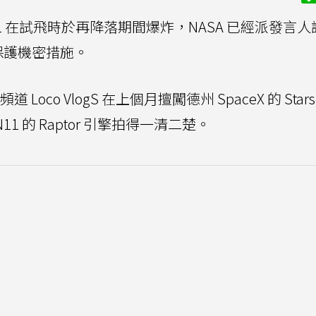
SN11 在試飛時於再降落期間爆炸，NASA 已經派發言
的保護機密措施。
Loco VlogS 在上個月擅闖德州 SpaceX 的 Starsh
N11 的 Raptor 引擎拍得一清二楚。