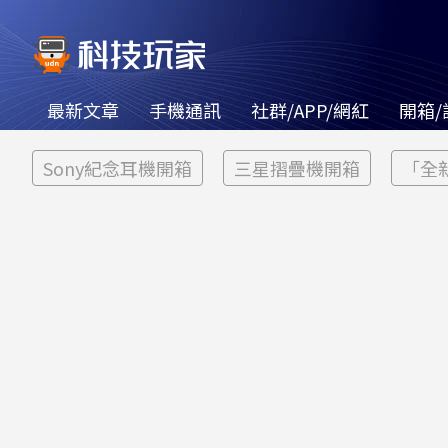
最新文章
手機通訊
社群/APP/網紅
開箱/
Sony紀念耳機開箱
三星摺疊機開箱
「全