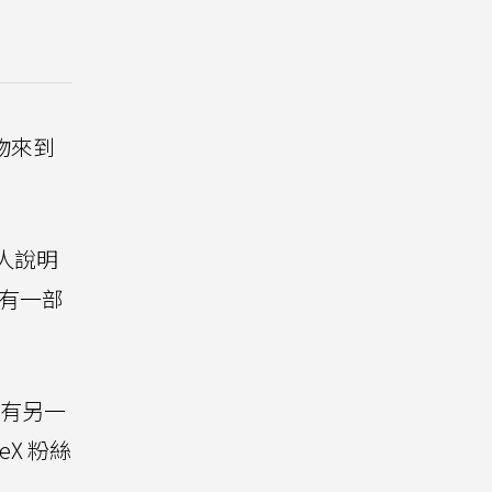
築物來到
言人說明
是有一部
還有另一
eX 粉絲