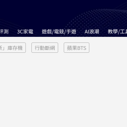
評測
3C家電
遊戲/電競/手遊
AI浪潮
教學/工
新」庫存機
行動斷網
蘋果BTS