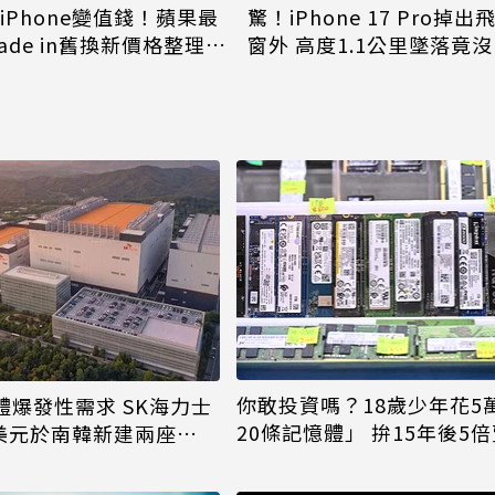
款iPhone變值錢！蘋果最
驚！iPhone 17 Pro掉出
ade in舊換新價格整理 6
窗外 高度1.1公里墜落竟
價、它少700元
壞
你敢投資嗎？18歲少年花5
體爆發性需求 SK海力士
20條記憶體」 拚15年後5
億美元於南韓新建兩座
AND晶圓廠