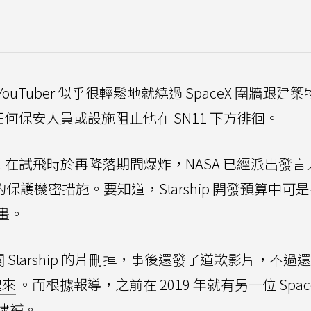
Tuber 似乎很輕鬆地就繞過 SpaceX 圍牆跟建
任何保安人員或設施阻止他在 SN11 下方徘徊。
SN11 在試飛時於再降落期間爆炸，NASA 已經派出發
夠的保護機密措施。要知道，Starship 開發預算中可
計畫。
擅闖 Starship 的片刪掉，事後還發了道歉影片，不過
起來
。而根據報導，之前在 2019 年就有另一位 Spac
逮補。