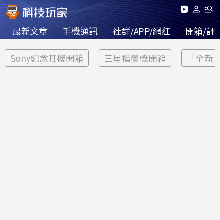
最新文章
手機通訊
社群/APP/網紅
開箱/評
Sony紀念耳機開箱
三星摺疊機開箱
「全新