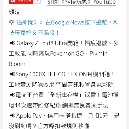
訂閱《科技玩家》YouTube
頻道！
💡
追新聞》》在Google News按下追蹤，科
技玩家好文不漏接！
📢 Galaxy Z Fold8 Ultra開箱！摺痕退散、多
工效能 同時爽玩Pokemon GO、Pikmin
Bloom
📢Sony 1000X THE COLLEXION耳機開箱！
工地實測降噪效果 空間音訊秒置身電影院
📢電商平台買「全新庫存機」踩雷！電池循
環44次還帶維修紀錄 網揭無良賣家手法
📢 Apple Pay、信用卡搭北捷「只扣1元」是
沒刷到嗎？官方曝扣款規則秒懂