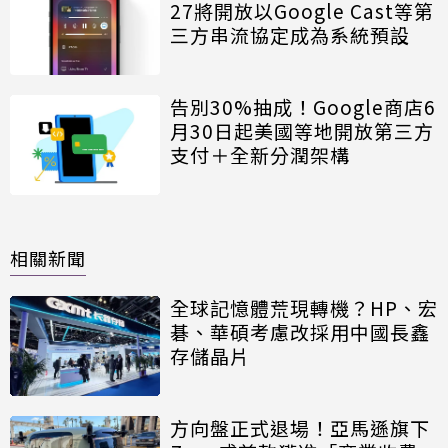
27將開放以Google Cast等第
三方串流協定成為系統預設
告別30%抽成！Google商店6
月30日起美國等地開放第三方
支付＋全新分潤架構
相關新聞
全球記憶體荒現轉機？HP、宏
碁、華碩考慮改採用中國長鑫
存儲晶片
方向盤正式退場！亞馬遜旗下