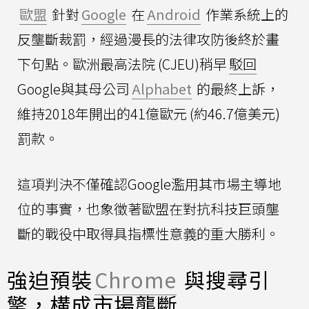
歐盟
針對
Google
在
Android
作業系統上的
反壟斷裁罰，經過漫長的法律攻防後終於畫
下句點。歐洲最高法院 (CJEU)稍早
駁回
Google與其母公司
Alphabet
的最終上訴，
維持2018年開出的41億歐元 (約46.7億美元)
罰款。
這項判決不僅確認Google濫用其市場主導地
位的事實，也象徵著歐盟在對抗科技巨頭壟
斷的戰役中取得具指標性意義的重大勝利。
強迫預裝
Chrome
與搜尋引
擎，構成市場壟斷