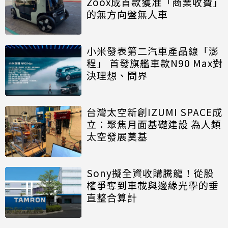
Zoox成首款獲准「商業收費」
的無方向盤無人車
小米發表第二汽車產品線「澎
程」 首發旗艦車款N90 Max對
決理想、問界
台灣太空新創IZUMI SPACE成
立：聚焦月面基礎建設 為人類
太空發展奠基
Sony擬全資收購騰龍！從股
權爭奪到車載與邊緣光學的垂
直整合算計