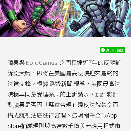
用LINE傳送
蘋果與
Epic Games
之間長達近7年的反壟斷
訴訟大戰，即將在美國最高法院迎來最終的
法律交鋒。根據
路透新聞
報導，美國最高法
院稍早同意受理蘋果的上訴請求，預計將針
對蘋果是否因「惡意合規」違反法院禁令而
構成藐視法庭進行審理。這場關乎全球App
Store抽成規則與高達數千億美元應用程式市