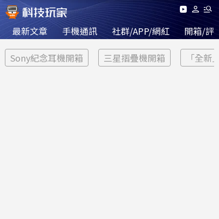
最新文章
手機通訊
社群/APP/網紅
開箱/評
Sony紀念耳機開箱
三星摺疊機開箱
「全新