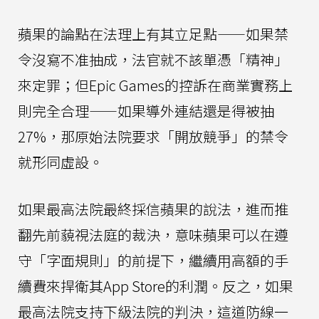
蘋果的論點在法理上有其立足點——如果禁
令沒寫不准抽成，法官就不該單憑「精神」
來定罪；但Epic Games的控訴在商業實務上
則完全合理——如果導外連結還是得被抽
27%，那原始法院要求「開放競爭」的禁令
就形同虛設。
如果最高法院最終採信蘋果的說法，進而推
翻先前藐視法庭的裁決，意味蘋果可以在遵
守「字面規則」的前提下，繼續用高額的手
續費來捍衛其App Store的利潤。反之，如果
最高法院支持下級法院的判決，這道防線一