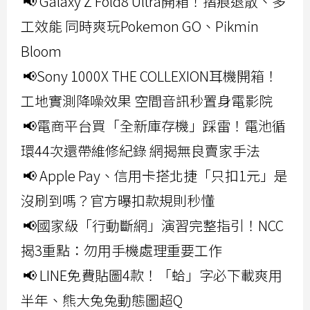
📢 Galaxy Z Fold8 Ultra開箱！摺痕退散、多
工效能 同時爽玩Pokemon GO、Pikmin
Bloom
📢Sony 1000X THE COLLEXION耳機開箱！
工地實測降噪效果 空間音訊秒置身電影院
📢電商平台買「全新庫存機」踩雷！電池循
環44次還帶維修紀錄 網揭無良賣家手法
📢 Apple Pay、信用卡搭北捷「只扣1元」是
沒刷到嗎？官方曝扣款規則秒懂
📢國家級「行動斷網」演習完整指引！NCC
揭3重點：勿用手機處理重要工作
📢 LINE免費貼圖4款！「蛤」字必下載爽用
半年、熊大兔兔動態圖超Q