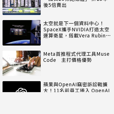
後5倍賣出
太空就是下一個資料中心！
SpaceX攜手NVIDIA打造太空
運算衛星，搭載Vera Rubin運
算模組
Meta首推程式代理工具Muse
Code 主打價格優勢
蘋果與OpenAI竊密訴訟戰擴
大！11名前員工捲入 OpenAI
另涉招募歧視遭重罰