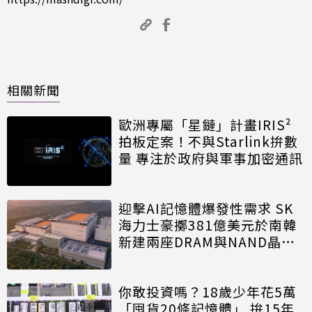
相關新聞
歐洲專屬「星鏈」計畫IRIS²
拍板定案！不與Starlink拚數
量 專注於政府與軍事加密通訊
迎擊AI記憶體爆發性需求 SK
海力士豪擲381億美元於南韓
新建兩座DRAM與NAND晶圓
廠
你敢投資嗎？18歲少年花5萬
「囤貨20條記憶體」 拚15年