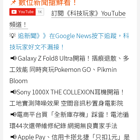
📌 數位新聞搶鮮看！
訂閱《科技玩家》YouTube
頻道！
💡
追新聞》》在Google News按下追蹤，科
技玩家好文不漏接！
📢 Galaxy Z Fold8 Ultra開箱！摺痕退散、多
工效能 同時爽玩Pokemon GO、Pikmin
Bloom
📢Sony 1000X THE COLLEXION耳機開箱！
工地實測降噪效果 空間音訊秒置身電影院
📢電商平台買「全新庫存機」踩雷！電池循
環44次還帶維修紀錄 網揭無良賣家手法
📢 Apple Pay、信用卡搭北捷「只扣1元」是