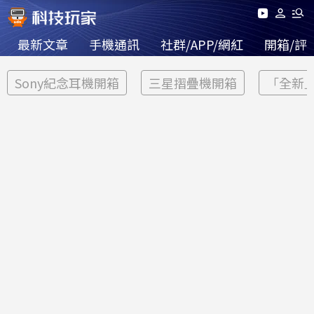
最新文章
手機通訊
社群/APP/網紅
開箱/評
Sony紀念耳機開箱
三星摺疊機開箱
「全新