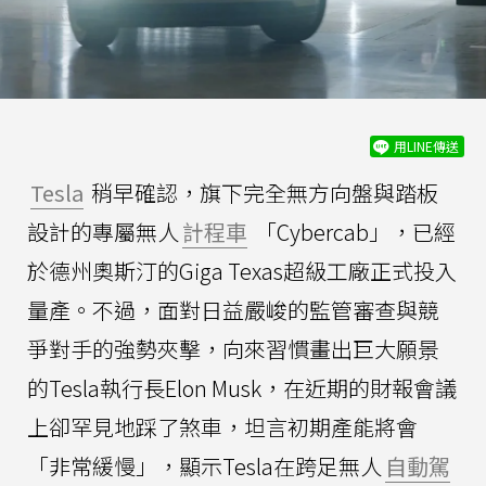
用LINE傳送
Tesla
稍早確認，旗下完全無方向盤與踏板
設計的專屬無人
計程車
「Cybercab」，已經
於德州奧斯汀的Giga Texas超級工廠正式投入
量產。不過，面對日益嚴峻的監管審查與競
爭對手的強勢夾擊，向來習慣畫出巨大願景
的Tesla執行長Elon Musk，在近期的財報會議
上卻罕見地踩了煞車，坦言初期產能將會
「非常緩慢」，顯示Tesla在跨足無人
自動駕