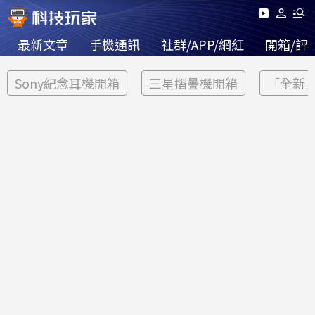
最新文章
手機通訊
社群/APP/網紅
開箱/評
Sony紀念耳機開箱
三星摺疊機開箱
「全新