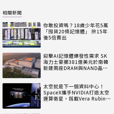
相關新聞
你敢投資嗎？18歲少年花5萬
「囤貨20條記憶體」 拚15年
後5倍賣出
迎擊AI記憶體爆發性需求 SK
海力士豪擲381億美元於南韓
新建兩座DRAM與NAND晶圓
廠
太空就是下一個資料中心！
SpaceX攜手NVIDIA打造太空
運算衛星，搭載Vera Rubin運
算模組