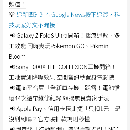
頻道！
💡
追新聞》》在Google News按下追蹤，科
技玩家好文不漏接！
📢 Galaxy Z Fold8 Ultra開箱！摺痕退散、多
工效能 同時爽玩Pokemon GO、Pikmin
Bloom
📢Sony 1000X THE COLLEXION耳機開箱！
工地實測降噪效果 空間音訊秒置身電影院
📢電商平台買「全新庫存機」踩雷！電池循
環44次還帶維修紀錄 網揭無良賣家手法
📢 Apple Pay、信用卡搭北捷「只扣1元」是
沒刷到嗎？官方曝扣款規則秒懂
📢國家級「行動斷網」演習完整指引！NCC