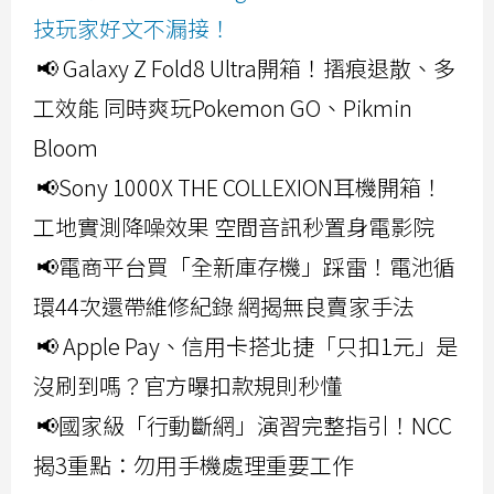
技玩家好文不漏接！
📢 Galaxy Z Fold8 Ultra開箱！摺痕退散、多
工效能 同時爽玩Pokemon GO、Pikmin
Bloom
📢Sony 1000X THE COLLEXION耳機開箱！
工地實測降噪效果 空間音訊秒置身電影院
📢電商平台買「全新庫存機」踩雷！電池循
環44次還帶維修紀錄 網揭無良賣家手法
📢 Apple Pay、信用卡搭北捷「只扣1元」是
沒刷到嗎？官方曝扣款規則秒懂
📢國家級「行動斷網」演習完整指引！NCC
揭3重點：勿用手機處理重要工作