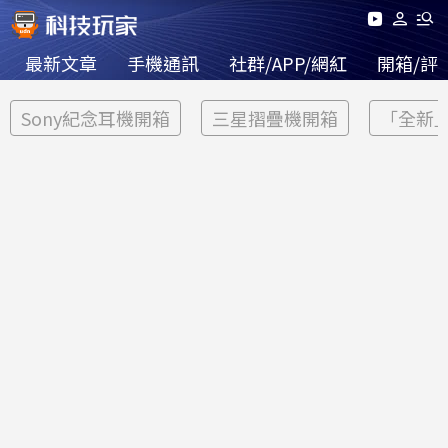
最新文章
手機通訊
社群/APP/網紅
開箱/評
Sony紀念耳機開箱
三星摺疊機開箱
「全新