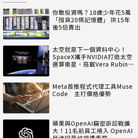
你敢投資嗎？18歲少年花5萬
「囤貨20條記憶體」 拚15年
後5倍賣出
太空就是下一個資料中心！
SpaceX攜手NVIDIA打造太空
運算衛星，搭載Vera Rubin運
算模組
Meta首推程式代理工具Muse
Code 主打價格優勢
蘋果與OpenAI竊密訴訟戰擴
大！11名前員工捲入 OpenAI
另涉招募歧視遭重罰