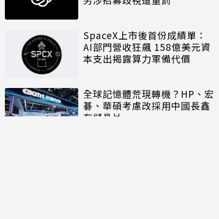
SpaceX上市後首份成績單：
AI部門營收狂飆 158億美元資
本支出揭露算力軍備代價
全球記憶體荒現轉機？HP、宏
碁、華碩考慮改採用中國長鑫
存儲晶片
討論區
共有
0
則留言