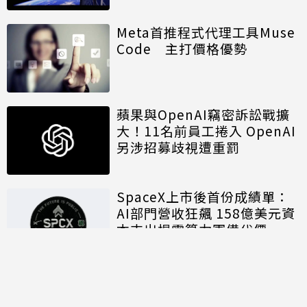
Meta首推程式代理工具Muse
Code 主打價格優勢
蘋果與OpenAI竊密訴訟戰擴
大！11名前員工捲入 OpenAI
另涉招募歧視遭重罰
SpaceX上市後首份成績單：
AI部門營收狂飆 158億美元資
本支出揭露算力軍備代價
討論區