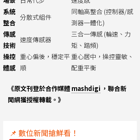
場景
日常代步
速度感
系統
同軸高整合 (控制器/感
分散式組件
整合
測器一體化)
傳感
三合一傳感 (輪速、力
速度傳感器
技術
矩、踏頻)
操控
重心偏後，穩定平
重心居中，操控靈敏、
體感
順
配重平衡
《原文刊登於合作媒體
mashdigi
，聯合新
聞網獲授權轉載。》
📌 數位新聞搶鮮看！