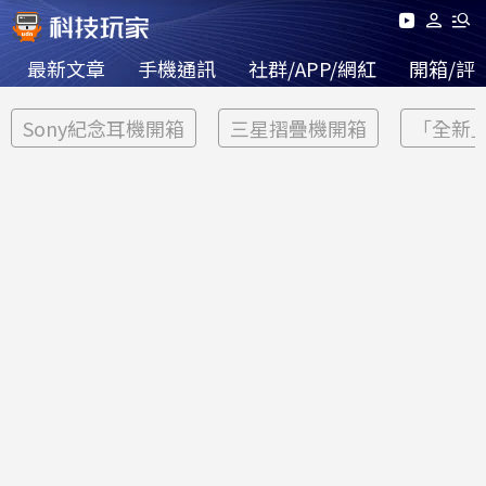
最新文章
手機通訊
社群/APP/網紅
開箱/評
Sony紀念耳機開箱
三星摺疊機開箱
「全新