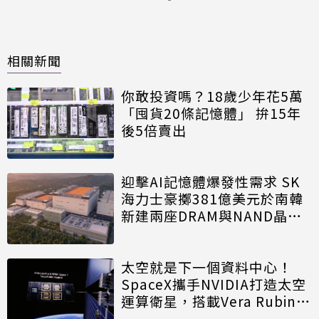
相關新聞
你敢投資嗎？18歲少年花5萬
「囤貨20條記憶體」 拚15年
後5倍賣出
迎擊AI記憶體爆發性需求 SK
海力士豪擲381億美元於南韓
新建兩座DRAM與NAND晶圓
廠
太空就是下一個資料中心！
SpaceX攜手NVIDIA打造太空
運算衛星，搭載Vera Rubin運
算模組