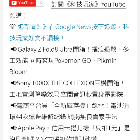
訂閱《科技玩家》YouTube
頻道！
💡
追新聞》》在Google News按下追蹤，科
技玩家好文不漏接！
📢 Galaxy Z Fold8 Ultra開箱！摺痕退散、多
工效能 同時爽玩Pokemon GO、Pikmin
Bloom
📢Sony 1000X THE COLLEXION耳機開箱！
工地實測降噪效果 空間音訊秒置身電影院
📢電商平台買「全新庫存機」踩雷！電池循
環44次還帶維修紀錄 網揭無良賣家手法
📢 Apple Pay、信用卡搭北捷「只扣1元」是
沒刷到嗎？官方曝扣款規則秒懂