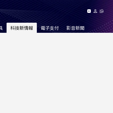
具
科技新情報
電子支付
影音新聞