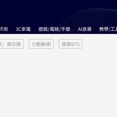
評測
3C家電
遊戲/電競/手遊
AI浪潮
教學/工
新」庫存機
行動斷網
蘋果BTS