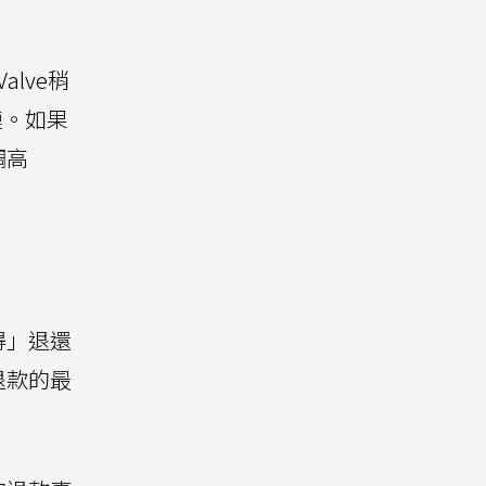
alve稍
鏈。如果
調高
得」退還
退款的最