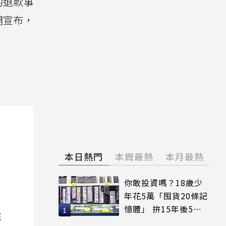
的退款事
開宣布，
本日熱門
本周最熱
本月最熱
你敢投資嗎？18歲少
年花5萬「囤貨20條記
憶體」 拚15年後5倍
院
賣出