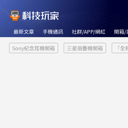
最新文章
手機通訊
社群/APP/網紅
開箱/
Sony紀念耳機開箱
三星摺疊機開箱
「全