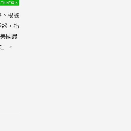
用LINE傳送
擊。根據
起訴訟，指
以美國最
法」，