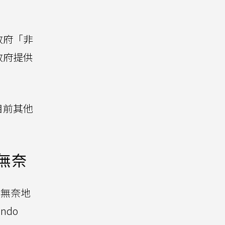
政府「非
政府提供
目前其他
的無奈
經無奈地
ndo