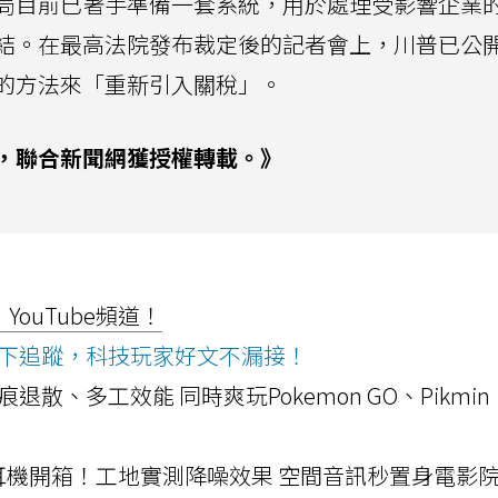
局目前已著手準備一套系統，用於處理受影響企業
結。在最高法院發布裁定後的記者會上，川普已公
的方法來「重新引入關稅」。
，聯合新聞網獲授權轉載。》
ouTube頻道！
ws按下追蹤，科技玩家好文不漏接！
a開箱！摺痕退散、多工效能 同時爽玩Pokemon GO、Pikmin
LLEXION耳機開箱！工地實測降噪效果 空間音訊秒置身電影