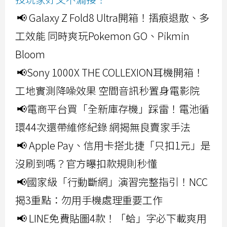
📢 Galaxy Z Fold8 Ultra開箱！摺痕退散、多
工效能 同時爽玩Pokemon GO、Pikmin
Bloom
📢Sony 1000X THE COLLEXION耳機開箱！
工地實測降噪效果 空間音訊秒置身電影院
📢電商平台買「全新庫存機」踩雷！電池循
環44次還帶維修紀錄 網揭無良賣家手法
📢 Apple Pay、信用卡搭北捷「只扣1元」是
沒刷到嗎？官方曝扣款規則秒懂
📢國家級「行動斷網」演習完整指引！NCC
揭3重點：勿用手機處理重要工作
📢 LINE免費貼圖4款！「蛤」字必下載爽用