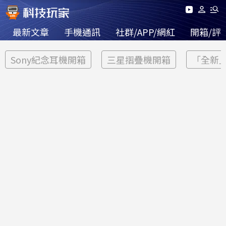
最新文章
手機通訊
社群/APP/網紅
開箱/評
Sony紀念耳機開箱
三星摺疊機開箱
「全新