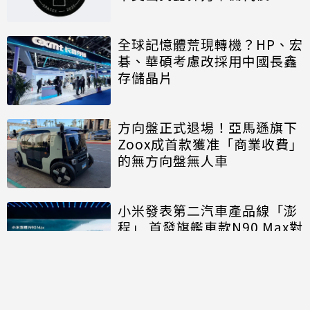
全球記憶體荒現轉機？HP、宏
碁、華碩考慮改採用中國長鑫
存儲晶片
方向盤正式退場！亞馬遜旗下
Zoox成首款獲准「商業收費」
的無方向盤無人車
小米發表第二汽車產品線「澎
程」 首發旗艦車款N90 Max對
決理想、問界
討論區