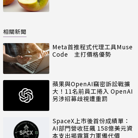
相關新聞
Meta首推程式代理工具Muse
Code 主打價格優勢
蘋果與OpenAI竊密訴訟戰擴
大！11名前員工捲入 OpenAI
另涉招募歧視遭重罰
SpaceX上市後首份成績單：
AI部門營收狂飆 158億美元資
本支出揭露算力軍備代價