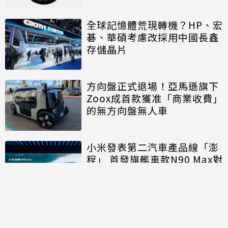
全球記憶體荒現轉機？HP、宏
碁、華碩考慮改採用中國長鑫
存儲晶片
方向盤正式退場！亞馬遜旗下
Zoox成首款獲准「商業收費」
的無方向盤無人車
小米發表第二汽車產品線「澎
程」 首發旗艦車款N90 Max對
決理想、問界
討論區