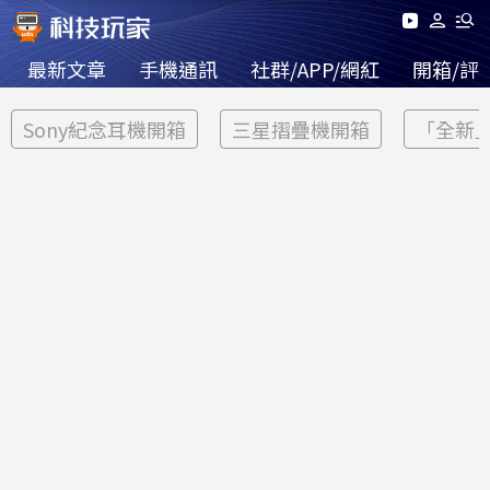
最新文章
手機通訊
社群/APP/網紅
開箱/評
Sony紀念耳機開箱
三星摺疊機開箱
「全新