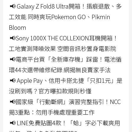
📢 Galaxy Z Fold8 Ultra開箱！摺痕退散、多
工效能 同時爽玩Pokemon GO、Pikmin
Bloom
📢Sony 1000X THE COLLEXION耳機開箱！
工地實測降噪效果 空間音訊秒置身電影院
📢電商平台買「全新庫存機」踩雷！電池循
環44次還帶維修紀錄 網揭無良賣家手法
📢 Apple Pay、信用卡搭北捷「只扣1元」是
沒刷到嗎？官方曝扣款規則秒懂
📢國家級「行動斷網」演習完整指引！NCC
揭3重點：勿用手機處理重要工作
📢 LINE免費貼圖4款！「蛤」字必下載爽用