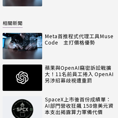
相關新聞
Meta首推程式代理工具Muse
Code 主打價格優勢
蘋果與OpenAI竊密訴訟戰擴
大！11名前員工捲入 OpenAI
另涉招募歧視遭重罰
SpaceX上市後首份成績單：
AI部門營收狂飆 158億美元資
本支出揭露算力軍備代價