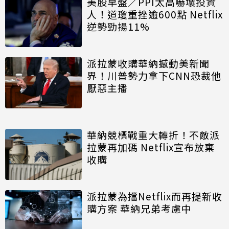
美股早盤／PPI太高嚇壞投資
人！道瓊重挫逾600點 Netflix
逆勢勁揚11%
派拉蒙收購華納撼動美新聞
界！川普勢力拿下CNN恐裁他
厭惡主播
華納競標戰重大轉折！不敵派
拉蒙再加碼 Netflix宣布放棄
收購
派拉蒙為擋Netflix而再提新收
購方案 華納兄弟考慮中