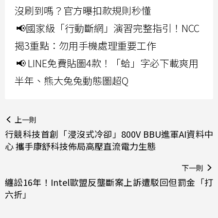
沒刷到嗎？官方曝扣款規則秒懂
📢國家級「行動斷網」演習完整指引！NCC
揭3重點：勿用手機處理重要工作
📢 LINE免費貼圖4款！「蛤」字必下載爽用
半年、熊大兔兔動態圖超Q
上一則
行競科技首創「浸沒式冷卻」800V BBU進軍AI資料中
心 攜手康舒科技佈局高壓直流電力生態
下一則
纏訟16年！Intel歐盟反壟斷案上訴遭駁回但罰金「打
六折」