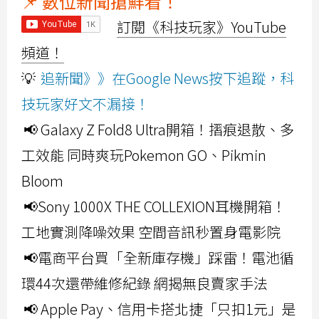
📌 數位新聞搶鮮看！
訂閱《科技玩家》YouTube
頻道！
💡
追新聞》》在Google News按下追蹤，科
技玩家好文不漏接！
📢 Galaxy Z Fold8 Ultra開箱！摺痕退散、多
工效能 同時爽玩Pokemon GO、Pikmin
Bloom
📢Sony 1000X THE COLLEXION耳機開箱！
工地實測降噪效果 空間音訊秒置身電影院
📢電商平台買「全新庫存機」踩雷！電池循
環44次還帶維修紀錄 網揭無良賣家手法
📢 Apple Pay、信用卡搭北捷「只扣1元」是