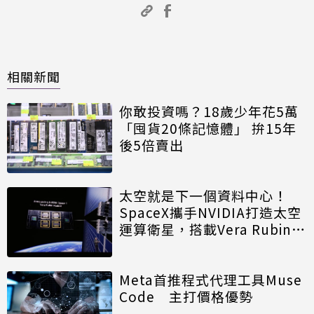
相關新聞
你敢投資嗎？18歲少年花5萬
「囤貨20條記憶體」 拚15年
後5倍賣出
太空就是下一個資料中心！
SpaceX攜手NVIDIA打造太空
運算衛星，搭載Vera Rubin運
算模組
Meta首推程式代理工具Muse
Code 主打價格優勢