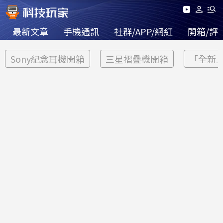
最新文章
手機通訊
社群/APP/網紅
開箱/評
Sony紀念耳機開箱
三星摺疊機開箱
「全新