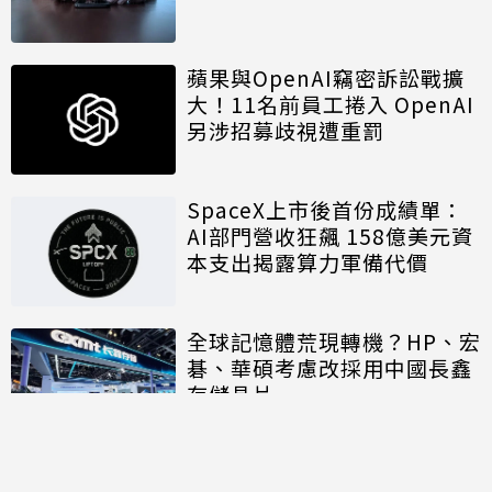
蘋果與OpenAI竊密訴訟戰擴
大！11名前員工捲入 OpenAI
另涉招募歧視遭重罰
SpaceX上市後首份成績單：
AI部門營收狂飆 158億美元資
本支出揭露算力軍備代價
全球記憶體荒現轉機？HP、宏
碁、華碩考慮改採用中國長鑫
存儲晶片