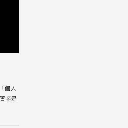
將「個人
戴裝置將是