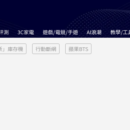
評測
3C家電
遊戲/電競/手遊
AI浪潮
教學/工
新」庫存機
行動斷網
蘋果BTS