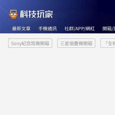
最新文章
手機通訊
社群/APP/網紅
開箱/
Sony紀念耳機開箱
三星摺疊機開箱
「全