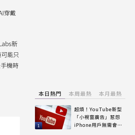
I穿戴
abs新
鏡可能只
後手機時
本日熱門
本周最熱
本月最熱
超煩！YouTube新型
「小視窗廣告」惹怨
iPhone用戶無需會員
輕鬆解決