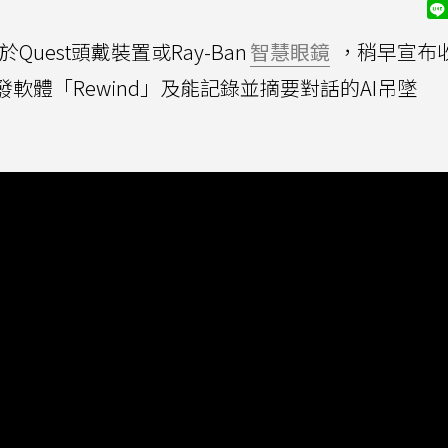
uest頭戴裝置或Ray-Ban
智慧眼鏡
，稍早宣布
開發軟體「Rewind」及能記錄並摘要對話的AI吊墜