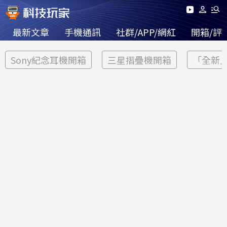
最新文章
手機通訊
社群/APP/網紅
開箱/評
Sony紀念耳機開箱
三星摺疊機開箱
「全新