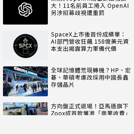
大！11名前員工捲入 OpenAI
另涉招募歧視遭重罰
SpaceX上市後首份成績單：
AI部門營收狂飆 158億美元資
本支出揭露算力軍備代價
全球記憶體荒現轉機？HP、宏
碁、華碩考慮改採用中國長鑫
存儲晶片
方向盤正式退場！亞馬遜旗下
Zoox成首款獲准「商業收費」
的無方向盤無人車