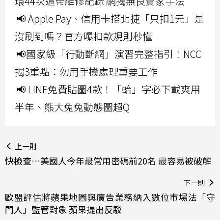
環44次還帶維修紀錄 網揭無良賣家手法
📢 Apple Pay、信用卡搭北捷「只扣1元」是
沒刷到嗎？官方曝扣款規則秒懂
📢國家級「行動斷網」演習完整指引！NCC
揭3重點：勿用手機處理重要工作
📢 LINE免費貼圖4款！「蛤」字必下載爽用
半年、熊大兔兔動態圖超Q
上一則
快檢查…美國人今年最常用密碼前20名 最容易被破解
下一則
歐盟評估將蘋果地圖與廣告業務納入數位市場法「守
門人」監管對象 蘋果提出反駁