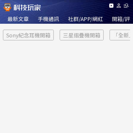
最新文章
手機通訊
社群/APP/網紅
開箱/評
Sony紀念耳機開箱
三星摺疊機開箱
「全新