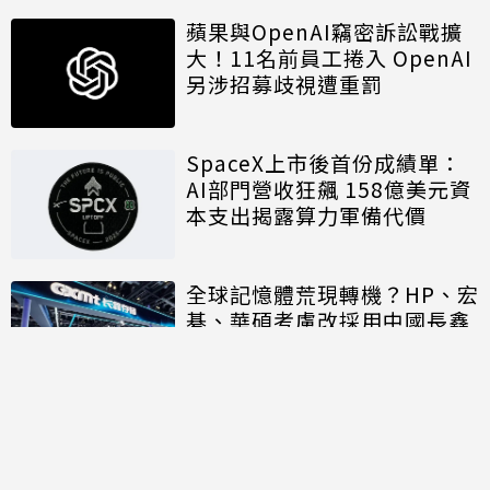
蘋果與OpenAI竊密訴訟戰擴
大！11名前員工捲入 OpenAI
另涉招募歧視遭重罰
SpaceX上市後首份成績單：
AI部門營收狂飆 158億美元資
本支出揭露算力軍備代價
全球記憶體荒現轉機？HP、宏
碁、華碩考慮改採用中國長鑫
存儲晶片
討論區