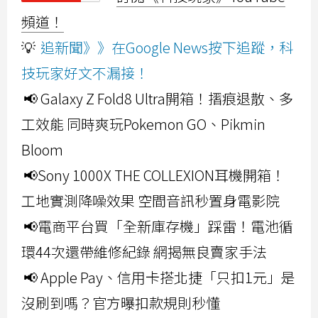
頻道！
💡
追新聞》》在Google News按下追蹤，科
技玩家好文不漏接！
📢 Galaxy Z Fold8 Ultra開箱！摺痕退散、多
工效能 同時爽玩Pokemon GO、Pikmin
Bloom
📢Sony 1000X THE COLLEXION耳機開箱！
工地實測降噪效果 空間音訊秒置身電影院
📢電商平台買「全新庫存機」踩雷！電池循
環44次還帶維修紀錄 網揭無良賣家手法
📢 Apple Pay、信用卡搭北捷「只扣1元」是
沒刷到嗎？官方曝扣款規則秒懂