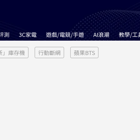
評測
3C家電
遊戲/電競/手遊
AI浪潮
教學/工
新」庫存機
行動斷網
蘋果BTS