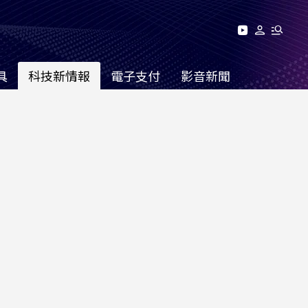
具
科技新情報
電子支付
影音新聞