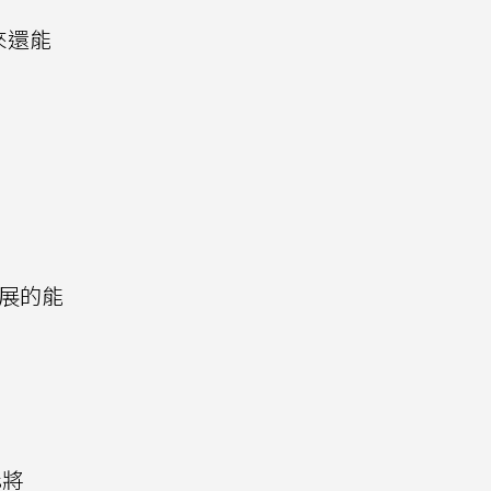
來還能
擴展的能
s將