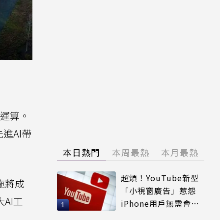
的運算。
進AI帶
本日熱門
本周最熱
本月最熱
超煩！YouTube新型
設施將成
「小視窗廣告」惹怨
AI工
iPhone用戶無需會員
輕鬆解決