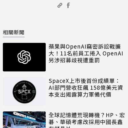
相關新聞
蘋果與OpenAI竊密訴訟戰擴
大！11名前員工捲入 OpenAI
另涉招募歧視遭重罰
SpaceX上市後首份成績單：
AI部門營收狂飆 158億美元資
本支出揭露算力軍備代價
全球記憶體荒現轉機？HP、宏
碁、華碩考慮改採用中國長鑫