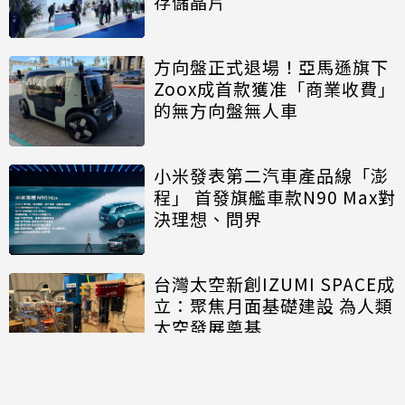
存儲晶片
方向盤正式退場！亞馬遜旗下
Zoox成首款獲准「商業收費」
的無方向盤無人車
小米發表第二汽車產品線「澎
程」 首發旗艦車款N90 Max對
決理想、問界
台灣太空新創IZUMI SPACE成
立：聚焦月面基礎建設 為人類
太空發展奠基