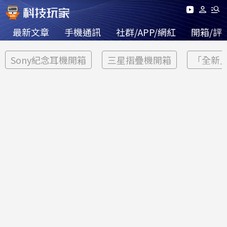
最新文章
手機通訊
社群/APP/網紅
開箱/評
Sony紀念耳機開箱
三星摺疊機開箱
「全新