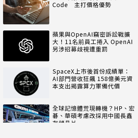
Code 主打價格優勢
蘋果與OpenAI竊密訴訟戰擴
大！11名前員工捲入 OpenAI
另涉招募歧視遭重罰
SpaceX上市後首份成績單：
AI部門營收狂飆 158億美元資
本支出揭露算力軍備代價
全球記憶體荒現轉機？HP、宏
碁、華碩考慮改採用中國長鑫
存儲晶片