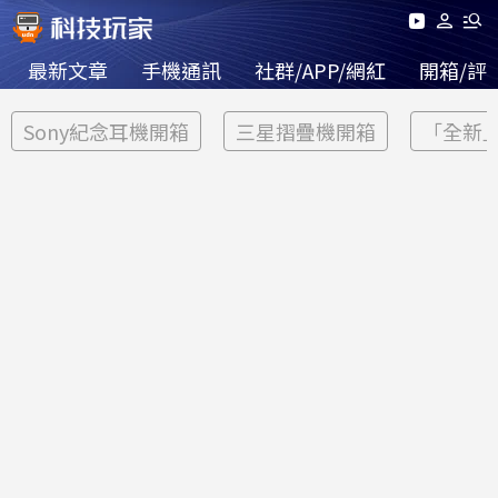
最新文章
手機通訊
社群/APP/網紅
開箱/評
Sony紀念耳機開箱
三星摺疊機開箱
「全新