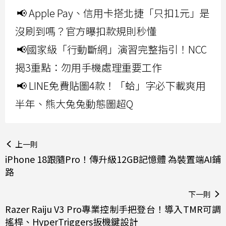
📢 Apple Pay、信用卡搭北捷「只扣1元」是
沒刷到嗎？官方曝扣款規則秒懂
📢國家級「行動斷網」演習完整指引！NCC
揭3重點：勿用手機處理重要工作
📢 LINE免費貼圖4款！「蛤」字必下載爽用
半年、熊大兔兔動態圖超Q
上一則
iPhone 18跟隨Pro！傳升級12GB記憶體 為裝置端AI鋪
路
下一則
Razer Raiju V3 Pro專業控制手把登台！導入TMR可調
搖桿、HyperTriggers扳機鍵設計