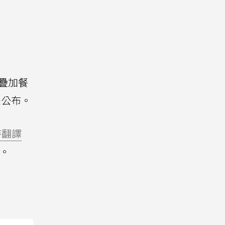
時疊加餐
未公布。
時翻譯
台。