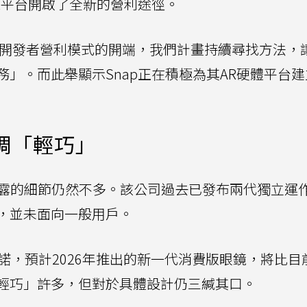
nap的AR平台開啟了全新的營利途徑。
Specs開發者營利模式的開端，我們計畫持續尋找方法，
」。而此舉顯示Snap正在積極為其AR硬體平台
。
強調「輕巧」
今透露的細節仍然不多。該公司過去已發布兩代獨立運作
，並未面向一般用戶。
l先前曾承諾，預計2026年推出的新一代消費版眼鏡，將比
輕巧」許多，但對於具體設計仍三緘其口。