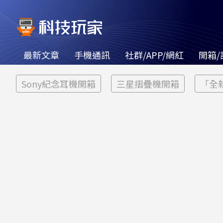
最新文章
手機通訊
社群/APP/網紅
開箱/
Sony紀念耳機開箱
三星摺疊機開箱
「全