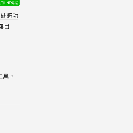
用LINE傳送
新硬體功
矚目
體工具，