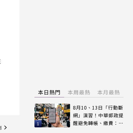
院
本日熱門
本周最熱
本月最熱
8月10、13日「行動斷
網」演習！中華郵政提
醒避免轉帳、繳費：務
則
必留紀錄