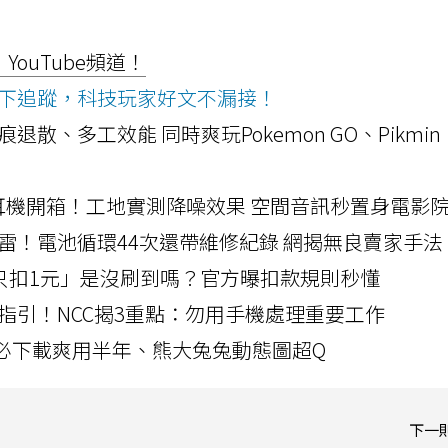
ouTube頻道！
ws按下追蹤，科技玩家好文不漏接！
a開箱！摺痕退散、多工效能 同時爽玩Pokemon GO、Pikmin
LLEXION耳機開箱！工地實測降噪效果 空間音訊秒置身電影
雷！電池循環44次還帶維修紀錄 網揭無良賣家手法
北捷「只扣1元」是沒刷到嗎？官方曝扣款規則秒懂
指引！NCC揭3重點：勿用手機處理重要工作
」字必下載爽用半年、熊大兔兔動態圖超Q
下一