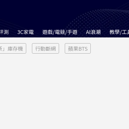
評測
3C家電
遊戲/電競/手遊
AI浪潮
教學/工
新」庫存機
行動斷網
蘋果BTS