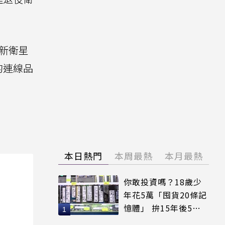
而新衛星
的連線品
本日熱門
本周最熱
本月最熱
你敢投資嗎？18歲少
年花5萬「囤貨20條記
憶體」 拚15年後5倍
賣出