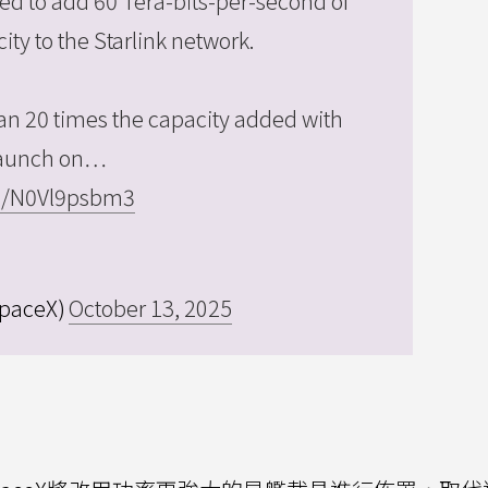
ed to add 60 Tera-bits-per-second of
ty to the Starlink network.
an 20 times the capacity added with
 launch on…
om/N0Vl9psbm3
paceX)
October 13, 2025