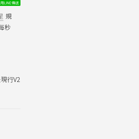
用LINE傳送
星
規
備每秒
現行V2