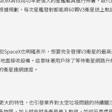
paceX將改用功率更強大的星艦載具進行佈署，取代
 9)。根據規劃，每次星艦發射都能將60顆V3衛星送上
但SpaceX也明確表示，想要完全發揮V3衛星的最
換新的地面接收設備。這意味著用戶除了等待衛星網路升
的衛星連網速度。
重更大的特性，也引發業界對太空垃圾問題的持續關
多物質，加上越來越多衛星進入軌道，如何妥善處