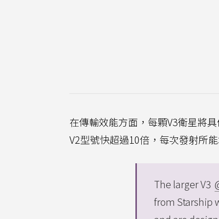
在傳輸效能方面，每顆V3衛星將具備1
V2型號快超過10倍，每次發射所能增
The larger V3
from Starship w