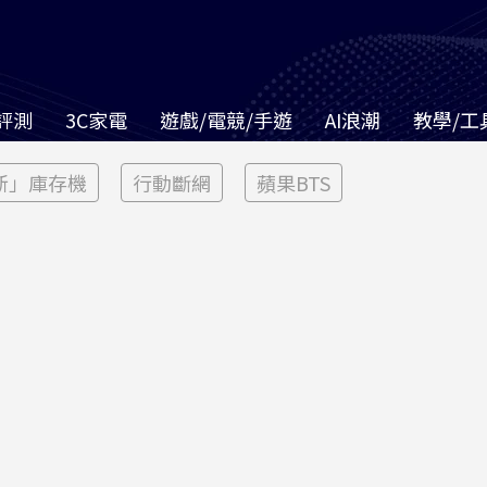
評測
3C家電
遊戲/電競/手遊
AI浪潮
教學/工
新」庫存機
行動斷網
蘋果BTS