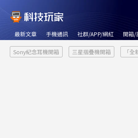
最新文章
手機通訊
社群/APP/網紅
開箱/
Sony紀念耳機開箱
三星摺疊機開箱
「全