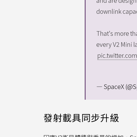
and are design
downlink capaci
That's more th
every V2 Mini
pic.twitter.c
— SpaceX (@S
發射載具同步升級