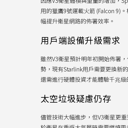
因應V3衛星體積與重量的增加，S
用的獵鷹9號運載火箭 (Falcon
幅提升衛星網路的佈署效率。
用戶端設備升級需求
雖然V3衛星預計明年初開始佈署，
勢，現有Starlink用戶需要更
還需進行硬體投資才能體驗千兆級
太空垃圾疑慮仍存
儘管技術大幅進步，但V3衛星更
於衛星在重返大氣層時需要燃燒更