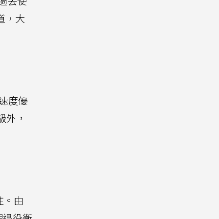
過去使
軌道，大
高速度優
級外，
注。由
理退役衛