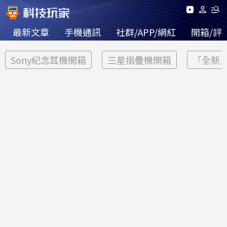
最新文章
手機通訊
社群/APP/網紅
開箱/評
Sony紀念耳機開箱
三星摺疊機開箱
「全新