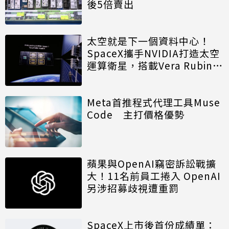
後5倍賣出
太空就是下一個資料中心！
SpaceX攜手NVIDIA打造太空
運算衛星，搭載Vera Rubin運
算模組
Meta首推程式代理工具Muse
Code 主打價格優勢
蘋果與OpenAI竊密訴訟戰擴
大！11名前員工捲入 OpenAI
另涉招募歧視遭重罰
SpaceX上市後首份成績單：