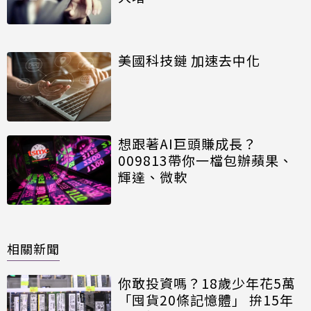
美國科技鏈 加速去中化
想跟著AI巨頭賺成長？
009813帶你一檔包辦蘋果、
輝達、微軟
相關新聞
你敢投資嗎？18歲少年花5萬
「囤貨20條記憶體」 拚15年