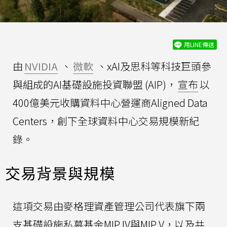
用LINE傳送
由
NVIDIA
、
微軟
、xAI及思科等科技巨頭參
與組成的AI基礎設施投資聯盟 (AIP)，
宣布
以
400億美元收購資料中心營運商Aligned Data
Centers，創下全球資料中心交易規模新紀
錄。
交易背景與規模
這項交易由麥格理資產管理公司代表旗下兩
支基礎設施私募基金MIP IV與MIP V，以及共