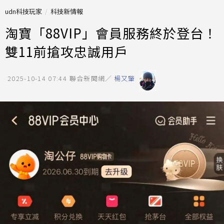
udn科技玩家
科技新情報
淘寶「88VIP」會員服務終於登台！
雙11前搶攻忠誠用戶
2025-10-14 07:44
聯合新聞網／
楊又肇