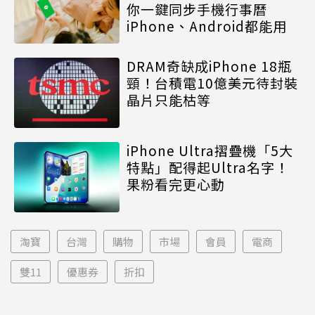
你一鍵同步手機行事曆
iPhone、Android都能用
DRAM奇缺成iPhone 18瓶
頸！台積電10億美元待封裝
晶片只能枯等
iPhone Ultra摺疊機「5大
特點」配得起Ultra名字！
果粉看完更心動
淘寶
台灣
購物
市場
會員
電商
雙11
優惠券
折扣