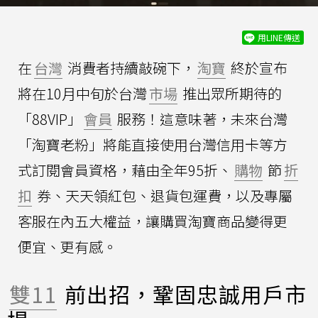
用LINE傳送
在
台灣
消費者持續敲碗下，
淘寶
終於宣布
將在10月中旬於台灣
市場
推出眾所期待的
「88VIP」
會員
服務！這意味著，未來台灣
「淘寶老粉」將能直接使用台灣信用卡等方
式訂閱會員資格，藉由全年95折、
購物
節
折
扣
券、天天領紅包、退貨包運費，以及專屬
客服在內五大權益，讓購買淘寶商品變得更
便宜、更有感。
雙11
前出招，鞏固忠誠用戶市