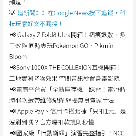
頻道！
💡
追新聞》》在Google News按下追蹤，科
技玩家好文不漏接！
📢 Galaxy Z Fold8 Ultra開箱！摺痕退散、多
工效能 同時爽玩Pokemon GO、Pikmin
Bloom
📢Sony 1000X THE COLLEXION耳機開箱！
工地實測降噪效果 空間音訊秒置身電影院
📢電商平台買「全新庫存機」踩雷！電池循
環44次還帶維修紀錄 網揭無良賣家手法
📢 Apple Pay、信用卡搭北捷「只扣1元」是
沒刷到嗎？官方曝扣款規則秒懂
📢國家級「行動斷網」演習完整指引！NCC