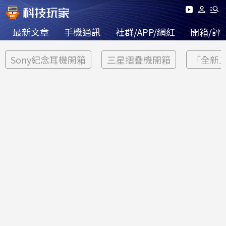
最新文章
手機通訊
社群/APP/網紅
開箱/評
Sony紀念耳機開箱
三星摺疊機開箱
「全新