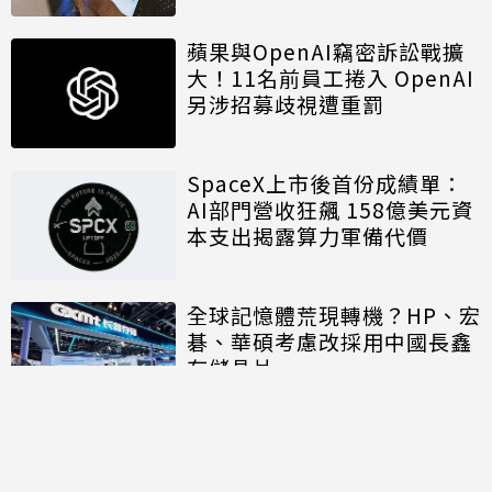
蘋果與OpenAI竊密訴訟戰擴
大！11名前員工捲入 OpenAI
另涉招募歧視遭重罰
SpaceX上市後首份成績單：
AI部門營收狂飆 158億美元資
本支出揭露算力軍備代價
全球記憶體荒現轉機？HP、宏
碁、華碩考慮改採用中國長鑫
存儲晶片
討論區