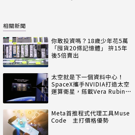
相關新聞
你敢投資嗎？18歲少年花5萬
「囤貨20條記憶體」 拚15年
後5倍賣出
太空就是下一個資料中心！
SpaceX攜手NVIDIA打造太空
運算衛星，搭載Vera Rubin運
算模組
Meta首推程式代理工具Muse
Code 主打價格優勢