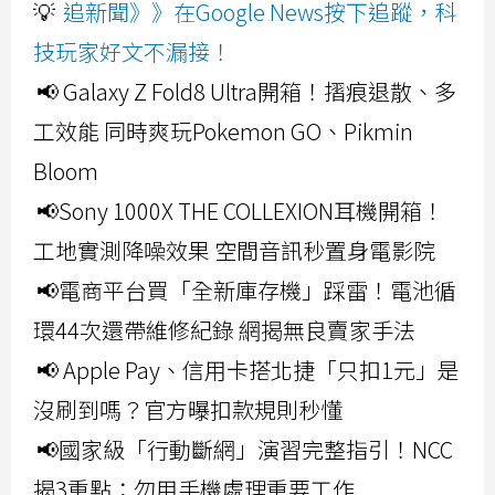
💡
追新聞》》在Google News按下追蹤，科
技玩家好文不漏接！
📢 Galaxy Z Fold8 Ultra開箱！摺痕退散、多
工效能 同時爽玩Pokemon GO、Pikmin
Bloom
📢Sony 1000X THE COLLEXION耳機開箱！
工地實測降噪效果 空間音訊秒置身電影院
📢電商平台買「全新庫存機」踩雷！電池循
環44次還帶維修紀錄 網揭無良賣家手法
📢 Apple Pay、信用卡搭北捷「只扣1元」是
沒刷到嗎？官方曝扣款規則秒懂
📢國家級「行動斷網」演習完整指引！NCC
揭3重點：勿用手機處理重要工作