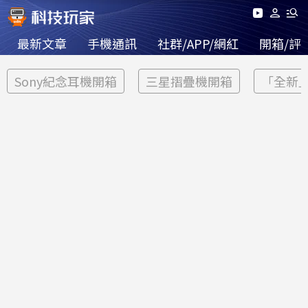
最新文章
手機通訊
社群/APP/網紅
開箱/評
Sony紀念耳機開箱
三星摺疊機開箱
「全新