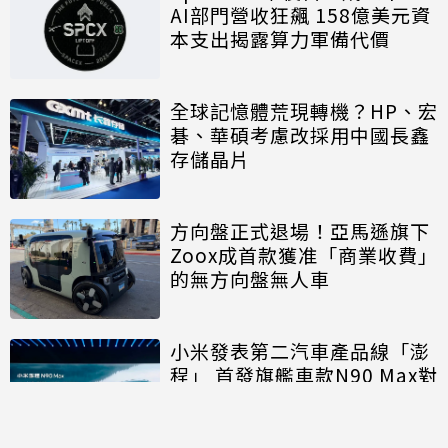
AI部門營收狂飆 158億美元資
本支出揭露算力軍備代價
全球記憶體荒現轉機？HP、宏
碁、華碩考慮改採用中國長鑫
存儲晶片
方向盤正式退場！亞馬遜旗下
Zoox成首款獲准「商業收費」
的無方向盤無人車
小米發表第二汽車產品線「澎
程」 首發旗艦車款N90 Max對
決理想、問界