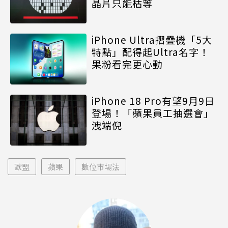
晶片只能枯等
iPhone Ultra摺疊機「5大
特點」配得起Ultra名字！
果粉看完更心動
iPhone 18 Pro有望9月9日
登場！「蘋果員工抽選會」
洩端倪
歐盟
蘋果
數位市場法