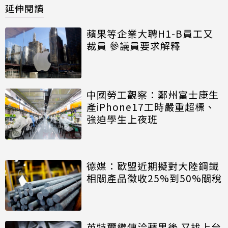
延伸閱讀
蘋果等企業大聘H1-B員工又
裁員 參議員要求解釋
中國勞工觀察：鄭州富士康生
產iPhone17工時嚴重超標、
強迫學生上夜班
德媒：歐盟近期擬對大陸鋼鐵
相關產品徵收25%到50%關稅
英特爾繼傳洽蘋果後 又找上台