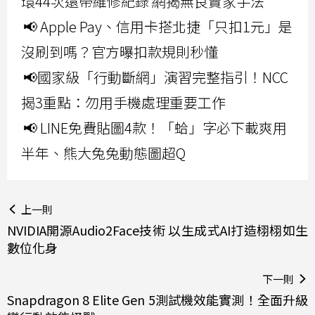
環44次還帶維修紀錄 網揭無良賣家手法
📢 Apple Pay、信用卡搭北捷「只扣1元」是
沒刷到嗎？官方曝扣款規則秒懂
📢國家級「行動斷網」演習完整指引！NCC
揭3重點：勿用手機處理重要工作
📢 LINE免費貼圖4款！「蛤」字必下載爽用
半年、熊大兔兔動態圖超Q
上一則
NVIDIA開源Audio2Face技術 以生成式AI打造栩栩如生
數位化身
下一則
Snapdragon 8 Elite Gen 5測試機效能實測！全面升級