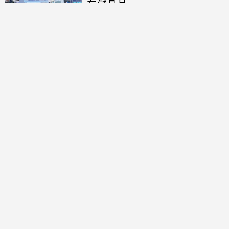
存儲晶片
討論區
共有
0
則留言
規範
回覆
還沒有留言，成為第一個發言的人吧！