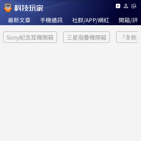
最新文章
手機通訊
社群/APP/網紅
開箱/評
Sony紀念耳機開箱
三星摺疊機開箱
「全新