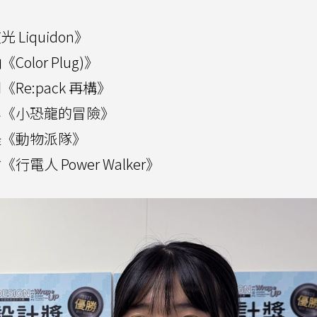
Liquidon》
lor Plug)》
e:pack 再構》
容《小恐龍的冒險》
媞《動物派隊》
人 Power Walker》