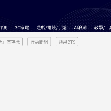
評測
3C家電
遊戲/電競/手遊
AI浪潮
教學/工
新」庫存機
行動斷網
蘋果BTS