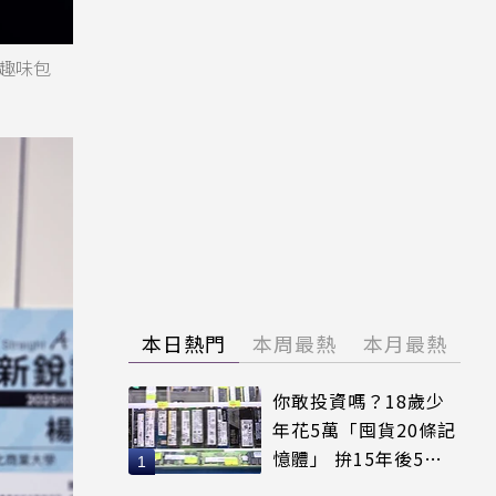
趣味包
本日熱門
本周最熱
本月最熱
你敢投資嗎？18歲少
年花5萬「囤貨20條記
憶體」 拚15年後5倍
賣出