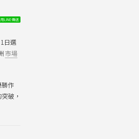
用LINE傳送
1日選
洲
市場
優勝作
的突破，