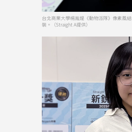
台北商業大學楊胤媞《動物派隊》像素風結
裝。（Straight A提供）