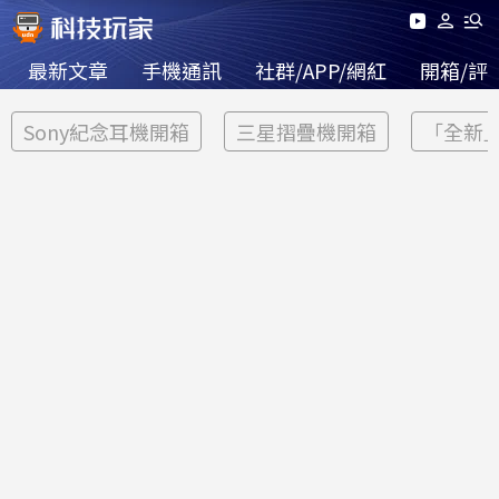
最新文章
手機通訊
社群/APP/網紅
開箱/評
Sony紀念耳機開箱
三星摺疊機開箱
「全新