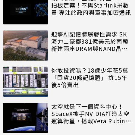
拍板定案！不與Starlink拚數
量 專注於政府與軍事加密通訊
迎擊AI記憶體爆發性需求 SK
海力士豪擲381億美元於南韓
新建兩座DRAM與NAND晶圓
廠
你敢投資嗎？18歲少年花5萬
「囤貨20條記憶體」 拚15年
後5倍賣出
太空就是下一個資料中心！
SpaceX攜手NVIDIA打造太空
運算衛星，搭載Vera Rubin運
算模組