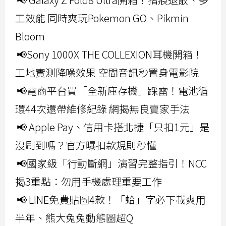
工效能 同時爽玩Pokemon GO、Pikmin
Bloom
📢Sony 1000X THE COLLEXION耳機開箱！
工地實測降噪效果 空間音訊秒置身電影院
📢電商平台買「全新庫存機」踩雷！電池循
環44次還帶維修紀錄 網揭無良賣家手法
📢 Apple Pay、信用卡搭北捷「只扣1元」是
沒刷到嗎？官方曝扣款規則秒懂
📢國家級「行動斷網」演習完整指引！NCC
揭3重點：勿用手機處理重要工作
📢 LINE免費貼圖4款！「蛤」字必下載爽用
半年、熊大兔兔動態圖超Q