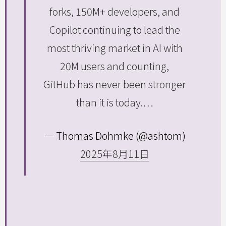
forks, 150M+ developers, and
Copilot continuing to lead the
most thriving market in AI with
20M users and counting,
GitHub has never been stronger
than it is today.…
— Thomas Dohmke (@ashtom)
2025年8月11日