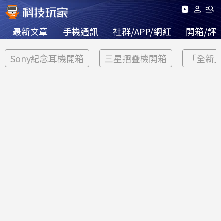
最新文章
手機通訊
社群/APP/網紅
開箱/評
Sony紀念耳機開箱
三星摺疊機開箱
「全新