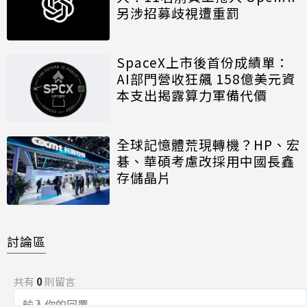
另涉招募歧視遭重罰
SpaceX上市後首份成績單：
AI部門營收狂飆 158億美元資
本支出揭露算力軍備代價
全球記憶體荒現轉機？HP、宏
碁、華碩考慮改採用中國長鑫
存儲晶片
討論區
共有
0
則留言