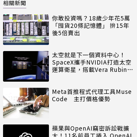
相關新聞
你敢投資嗎？18歲少年花5萬
「囤貨20條記憶體」 拚15年
後5倍賣出
太空就是下一個資料中心！
SpaceX攜手NVIDIA打造太空
運算衛星，搭載Vera Rubin運
算模組
Meta首推程式代理工具Muse
Code 主打價格優勢
蘋果與OpenAI竊密訴訟戰擴
大！11名前員工捲入 OpenAI