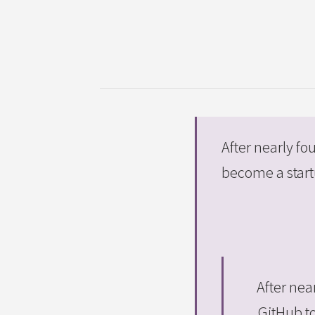
After nearly fo
become a start
After nea
GitHub t