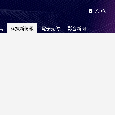
具
科技新情報
電子支付
影音新聞