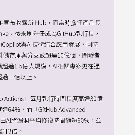
8年宣布收購GitHub，而當時擔任產品長
Domke，後來則升任成為GitHub執行長，
opilot與AI技術結合應用發展，同時
b資料儲存庫與分支數超過10億個，開發者
超過1.5億人規模，AI相關專案更在過
超過一倍以上。
ub Actions」每月執行時間長度高達30億
4%，而「GitHub Advanced
」則藉由AI將漏洞平均修復時間縮短60%，並
提升3倍。