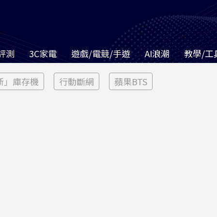
評測
3C家電
遊戲/電競/手遊
AI浪潮
教學/工
新」庫存機
行動斷網
蘋果BTS