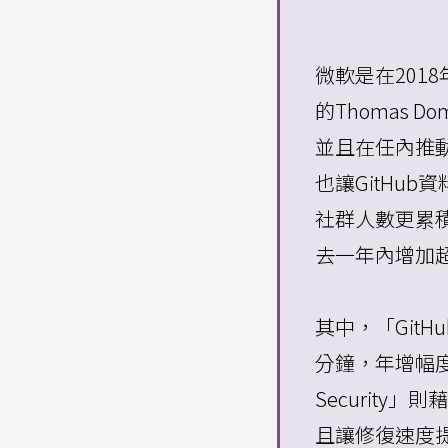
微軟是在201
的Thomas 
並且在任內推動C
也讓GitHu
社群人數更累積
去一年內增加
其中，「GitH
分鐘，年增幅度達6
Security
且讓修復速度