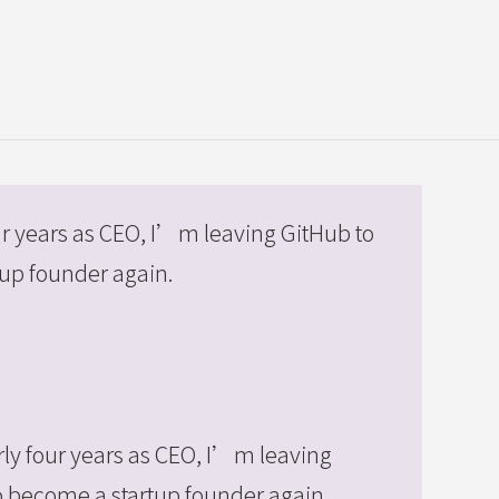
ur years as CEO, I’m leaving GitHub to
up founder again.
rly four years as CEO, I’m leaving
o become a startup founder again.