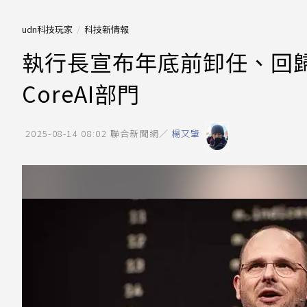
udn科技玩家
科技新情報
執行長宣布年底前卸任、回歸創
CoreAI部門
2025-08-14 08:02
聯合新聞網／
楊又肇