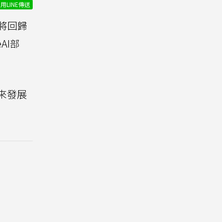
用LINE傳送
且將回歸
AI部
未來發展