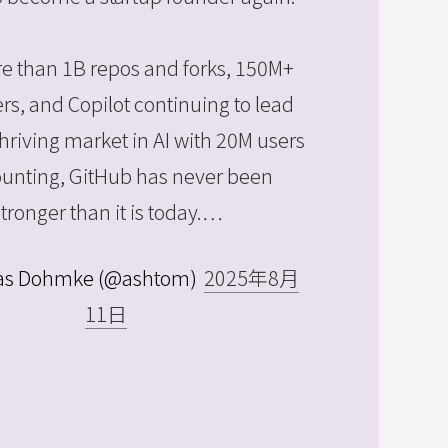
e than 1B repos and forks, 150M+
rs, and Copilot continuing to lead
hriving market in AI with 20M users
unting, GitHub has never been
stronger than it is today.…
s Dohmke (@ashtom)
2025年8月
11日