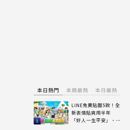
本日熱門
本周最熱
本月最熱
LINE免費貼圖5款！全
新表情貼爽用半年
「好人一生平安」、
「好熱」必用