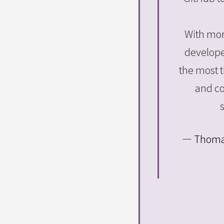
With mor
develope
the most t
and co
— Thoma