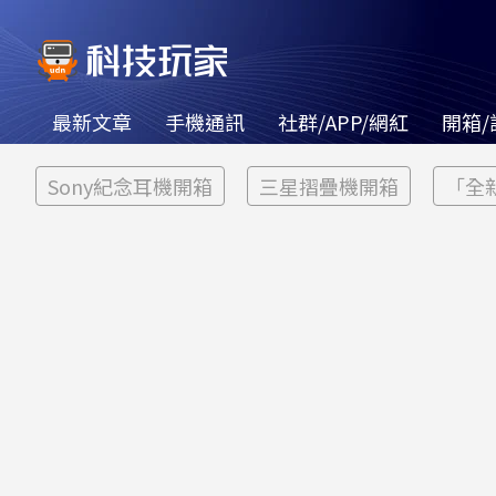
最新文章
手機通訊
社群/APP/網紅
開箱/
Sony紀念耳機開箱
三星摺疊機開箱
「全