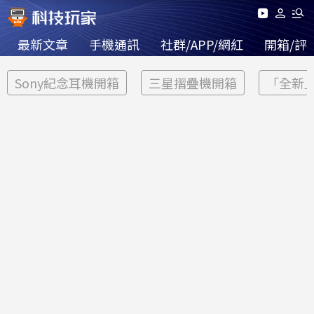
最新文章
手機通訊
社群/APP/網紅
開箱/評
Sony紀念耳機開箱
三星摺疊機開箱
「全新