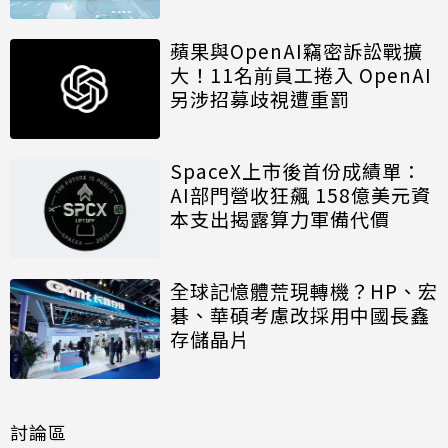
蘋果與OpenAI竊密訴訟戰擴
大！11名前員工捲入 OpenAI
另涉招募歧視遭重罰
SpaceX上市後首份成績單：
AI部門營收狂飆 158億美元資
本支出揭露算力軍備代價
全球記憶體荒現轉機？HP、宏
碁、華碩考慮改採用中國長鑫
存儲晶片
討論區