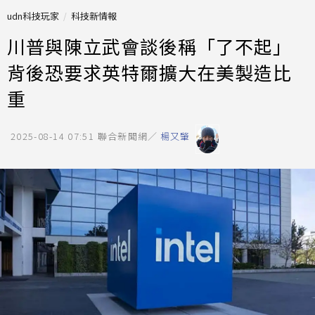
udn科技玩家
科技新情報
川普與陳立武會談後稱「了不起」
背後恐要求英特爾擴大在美製造比
重
2025-08-14 07:51
聯合新聞網／
楊又肇