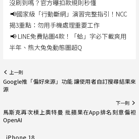
沒刷到嗎？官方曝扣款規則秒懂
📢國家級「行動斷網」演習完整指引！NCC
揭3重點：勿用手機處理重要工作
📢 LINE免費貼圖4款！「蛤」字必下載爽用
半年、熊大兔兔動態圖超Q
上一則
Google推「偏好來源」功能 讓使用者自訂搜尋結果來
源
下一則
馬斯克再次槓上奧特曼 批蘋果在App排名刻意偏袒
OpenAI
iPhone 18