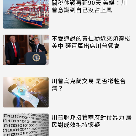
關稅休戰再延90天 美媒：川
普意識到自己沒占上風
不愛遊說的黃仁勳近來頻穿梭
美中 砸百萬出席川普餐會
川普烏克蘭交易 是否犧牲台
灣？
川普聯邦接管華府對付暴力 居
民對成效抱持懷疑