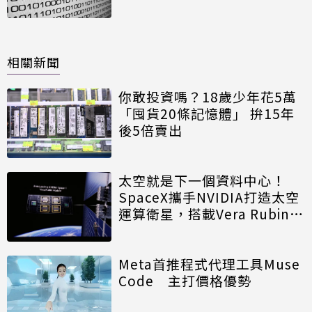
相關新聞
你敢投資嗎？18歲少年花5萬
「囤貨20條記憶體」 拚15年
後5倍賣出
太空就是下一個資料中心！
SpaceX攜手NVIDIA打造太空
運算衛星，搭載Vera Rubin運
算模組
Meta首推程式代理工具Muse
Code 主打價格優勢