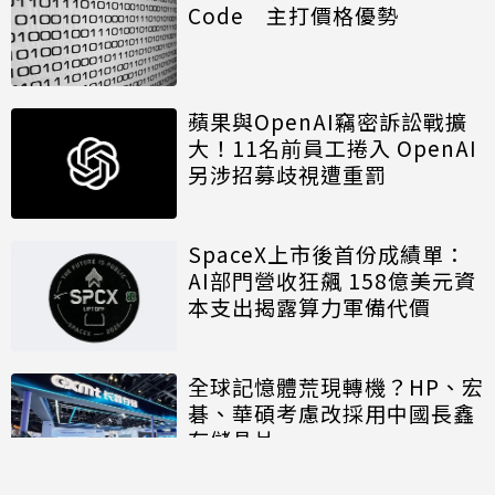
Code 主打價格優勢
蘋果與OpenAI竊密訴訟戰擴
大！11名前員工捲入 OpenAI
另涉招募歧視遭重罰
SpaceX上市後首份成績單：
AI部門營收狂飆 158億美元資
本支出揭露算力軍備代價
全球記憶體荒現轉機？HP、宏
碁、華碩考慮改採用中國長鑫
存儲晶片