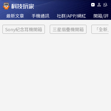
最新文章
手機通訊
社群/APP/網紅
開箱/評
Sony紀念耳機開箱
三星摺疊機開箱
「全新