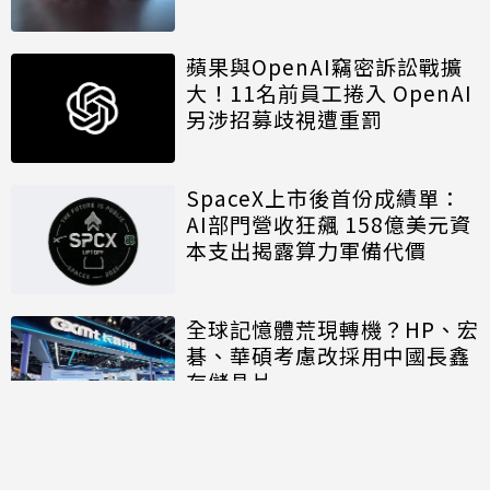
蘋果與OpenAI竊密訴訟戰擴
大！11名前員工捲入 OpenAI
另涉招募歧視遭重罰
SpaceX上市後首份成績單：
AI部門營收狂飆 158億美元資
本支出揭露算力軍備代價
全球記憶體荒現轉機？HP、宏
碁、華碩考慮改採用中國長鑫
存儲晶片
討論區