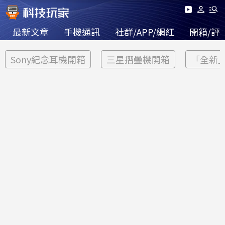
最新文章
手機通訊
社群/APP/網紅
開箱/評
Sony紀念耳機開箱
三星摺疊機開箱
「全新