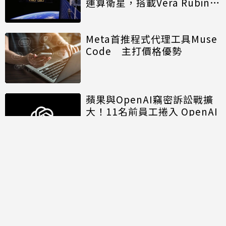
運算衛星，搭載Vera Rubin運
算模組
Meta首推程式代理工具Muse
Code 主打價格優勢
蘋果與OpenAI竊密訴訟戰擴
大！11名前員工捲入 OpenAI
另涉招募歧視遭重罰
討論區
共有
0
則留言