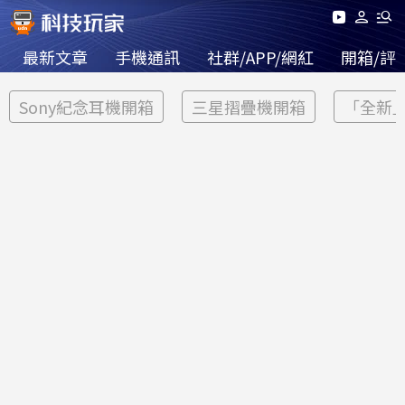
最新文章
手機通訊
社群/APP/網紅
開箱/評
Sony紀念耳機開箱
三星摺疊機開箱
「全新