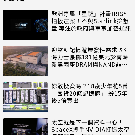
歐洲專屬「星鏈」計畫IRIS²
拍板定案！不與Starlink拚數
量 專注於政府與軍事加密通訊
迎擊AI記憶體爆發性需求 SK
海力士豪擲381億美元於南韓
新建兩座DRAM與NAND晶圓
廠
你敢投資嗎？18歲少年花5萬
「囤貨20條記憶體」 拚15年
後5倍賣出
太空就是下一個資料中心！
SpaceX攜手NVIDIA打造太空