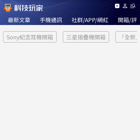
最新文章
手機通訊
社群/APP/網紅
開箱/評
Sony紀念耳機開箱
三星摺疊機開箱
「全新