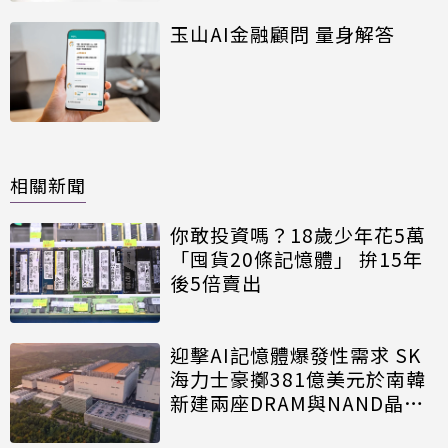
玉山AI金融顧問 量身解答
相關新聞
你敢投資嗎？18歲少年花5萬
「囤貨20條記憶體」 拚15年
後5倍賣出
迎擊AI記憶體爆發性需求 SK
海力士豪擲381億美元於南韓
新建兩座DRAM與NAND晶圓
廠