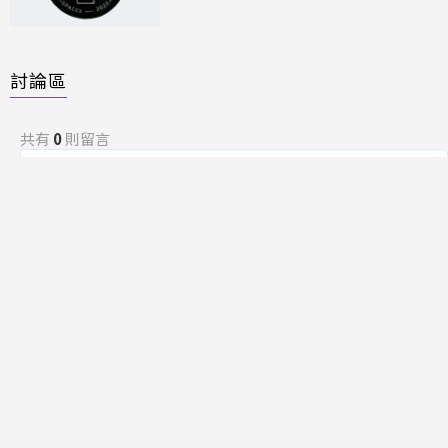
討論區
共有
0
則留言
規範
回覆
還沒有留言，成為第一個發言的人吧！