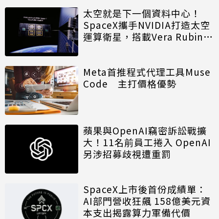
太空就是下一個資料中心！
SpaceX攜手NVIDIA打造太空
運算衛星，搭載Vera Rubin運
算模組
Meta首推程式代理工具Muse
Code 主打價格優勢
蘋果與OpenAI竊密訴訟戰擴
大！11名前員工捲入 OpenAI
另涉招募歧視遭重罰
SpaceX上市後首份成績單：
AI部門營收狂飆 158億美元資
本支出揭露算力軍備代價