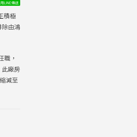
用LINE傳送
正積極
排除由鴻
任職，
，此廠房
座縮減至