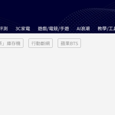
評測
3C家電
遊戲/電競/手遊
AI浪潮
教學/工
新」庫存機
行動斷網
蘋果BTS