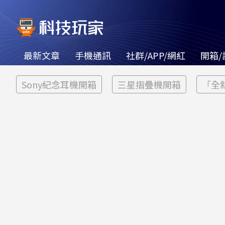
最新文章
手機通訊
社群/APP/網紅
開箱/
Sony紀念耳機開箱
三星摺疊機開箱
「全