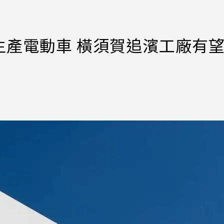
生產電動車 橫須賀追濱工廠有