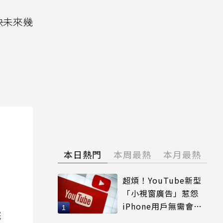
快未來幾
本日熱門
本周最熱
本月最熱
超煩！YouTube新型
「小視窗廣告」惹怨
iPhone用戶無需會員
院
輕鬆解決