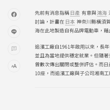
先前有消息指稱
日產
有意與
鴻海
討論，計畫在
日本
神奈川縣橫須
海在此地製造自有品牌電動車，藉
追濱工廠自1961年啟用以來，長
並且為當地提供穩定就業。但隨著
曾數次傳出關閉或整併評估。而日
10座，而追濱工廠與子公司湘南