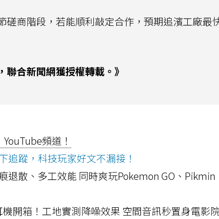
節磋商階段，若能順利敲定合作，預期追濱工廠最
，聯合新聞網獲授權轉載。》
ouTube頻道！
ws按下追蹤，科技玩家好文不漏接！
a開箱！摺痕退散、多工效能 同時爽玩Pokemon GO、Pikmin
LLEXION耳機開箱！工地實測降噪效果 空間音訊秒置身電影