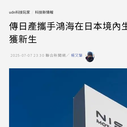
udn科技玩家
科技新情報
傳日產攜手鴻海在日本境內
獲新生
2025-07-07 23:30
聯合新聞網／
楊又肇