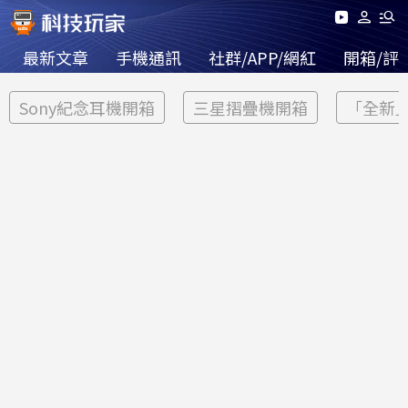
最新文章
手機通訊
社群/APP/網紅
開箱/評
Sony紀念耳機開箱
三星摺疊機開箱
「全新