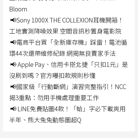
Bloom
📢Sony 1000X THE COLLEXION耳機開箱！
工地實測降噪效果 空間音訊秒置身電影院
📢電商平台買「全新庫存機」踩雷！電池循
環44次還帶維修紀錄 網揭無良賣家手法
📢 Apple Pay、信用卡搭北捷「只扣1元」是
沒刷到嗎？官方曝扣款規則秒懂
📢國家級「行動斷網」演習完整指引！NCC
揭3重點：勿用手機處理重要工作
📢 LINE免費貼圖4款！「蛤」字必下載爽用
半年、熊大兔兔動態圖超Q