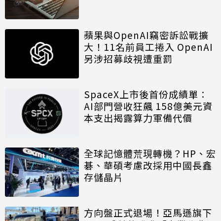
蘋果與OpenAI竊密訴訟戰擴
大！11名前員工捲入 OpenAI
另涉招募歧視遭重罰
SpaceX上市後首份成績單：
AI部門營收狂飆 158億美元資
本支出揭露算力軍備代價
全球記憶體荒現轉機？HP、宏
碁、華碩考慮改採用中國長鑫
存儲晶片
方向盤正式退場！亞馬遜旗下