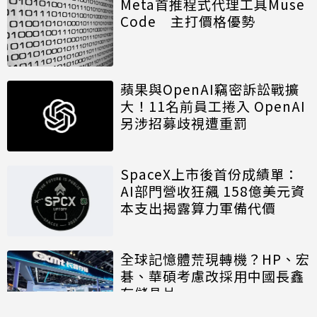
Meta首推程式代理工具Muse
Code 主打價格優勢
蘋果與OpenAI竊密訴訟戰擴
大！11名前員工捲入 OpenAI
另涉招募歧視遭重罰
SpaceX上市後首份成績單：
AI部門營收狂飆 158億美元資
本支出揭露算力軍備代價
全球記憶體荒現轉機？HP、宏
碁、華碩考慮改採用中國長鑫
存儲晶片