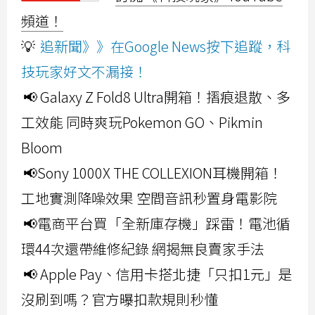
頻道！
💡
追新聞》》在Google News按下追蹤，科
技玩家好文不漏接！
📢 Galaxy Z Fold8 Ultra開箱！摺痕退散、多
工效能 同時爽玩Pokemon GO、Pikmin
Bloom
📢Sony 1000X THE COLLEXION耳機開箱！
工地實測降噪效果 空間音訊秒置身電影院
📢電商平台買「全新庫存機」踩雷！電池循
環44次還帶維修紀錄 網揭無良賣家手法
📢 Apple Pay、信用卡搭北捷「只扣1元」是
沒刷到嗎？官方曝扣款規則秒懂