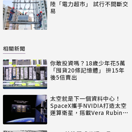
陸「電力超市」 試行不間斷交
易
相關新聞
你敢投資嗎？18歲少年花5萬
「囤貨20條記憶體」 拚15年
後5倍賣出
太空就是下一個資料中心！
SpaceX攜手NVIDIA打造太空
運算衛星，搭載Vera Rubin運
算模組