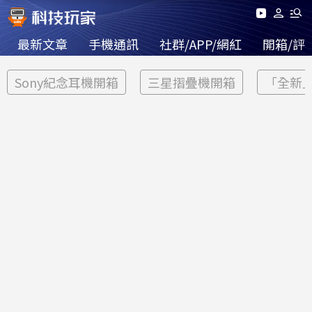
最新文章
手機通訊
社群/APP/網紅
開箱/評
Sony紀念耳機開箱
三星摺疊機開箱
「全新