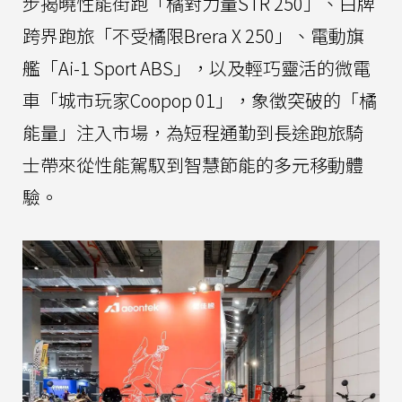
步揭曉性能街跑「橘對力量STR 250」、白牌
跨界跑旅「不受橘限Brera X 250」、電動旗
艦「Ai-1 Sport ABS」，以及輕巧靈活的微電
車「城市玩家Coopop 01」，象徵突破的「橘
能量」注入市場，為短程通勤到長途跑旅騎
士帶來從性能駕馭到智慧節能的多元移動體
驗。