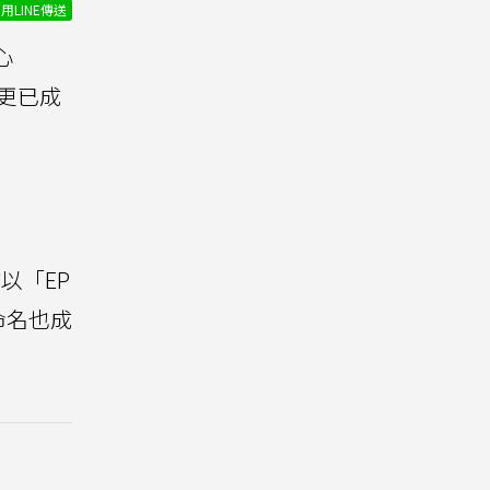
用LINE傳送
心
更已成
式以「EP
命名也成