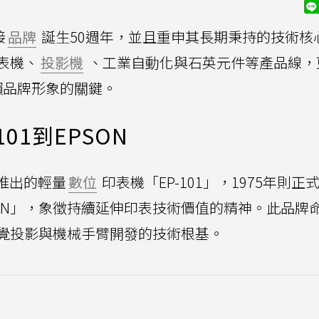
接
品牌
誕生50週年，並且重申其長期秉持的技術核
表機、
投影機
、工業自動化與石英元件等產品線，
賴品牌形象的關鍵。
01到EPSON
年推出的輕量
數位
印表機「EP-101」，1975年則正
PSON」，象徵持續延伸印表技術價值的精神。此品牌
覺投影與機械手臂開發的技術根基。