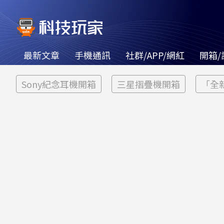
最新文章
手機通訊
社群/APP/網紅
開箱/
Sony紀念耳機開箱
三星摺疊機開箱
「全