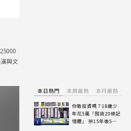
5000
展演與文
本日熱門
本周最熱
本月最熱
你敢投資嗎？18歲少
年花5萬「囤貨20條記
憶體」 拚15年後5倍
賣出