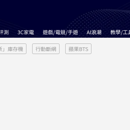
評測
3C家電
遊戲/電競/手遊
AI浪潮
教學/工
新」庫存機
行動斷網
蘋果BTS