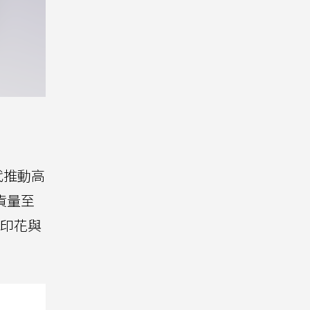
代推動高
貨量至
織印花與