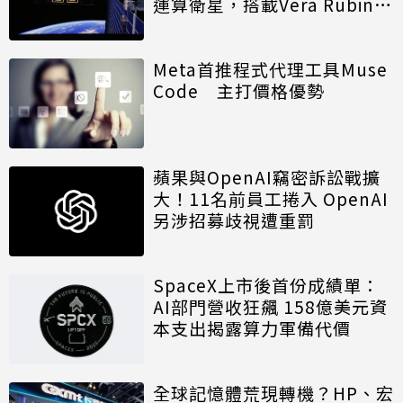
運算衛星，搭載Vera Rubin運
算模組
Meta首推程式代理工具Muse
Code 主打價格優勢
蘋果與OpenAI竊密訴訟戰擴
大！11名前員工捲入 OpenAI
另涉招募歧視遭重罰
SpaceX上市後首份成績單：
AI部門營收狂飆 158億美元資
本支出揭露算力軍備代價
全球記憶體荒現轉機？HP、宏