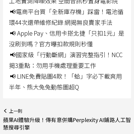
工地實測降噪效果 空間音訊秒置身電影院
📢電商平台買「全新庫存機」踩雷！電池循
環44次還帶維修紀錄 網揭無良賣家手法
📢 Apple Pay、信用卡搭北捷「只扣1元」是
沒刷到嗎？官方曝扣款規則秒懂
📢國家級「行動斷網」演習完整指引！NCC
揭3重點：勿用手機處理重要工作
📢 LINE免費貼圖4款！「蛤」字必下載爽用
半年、熊大兔兔動態圖超Q
上一則
蘋果AI體驗升級！傳有意併購Perplexity AI鋪路人工智
慧搜尋引擎