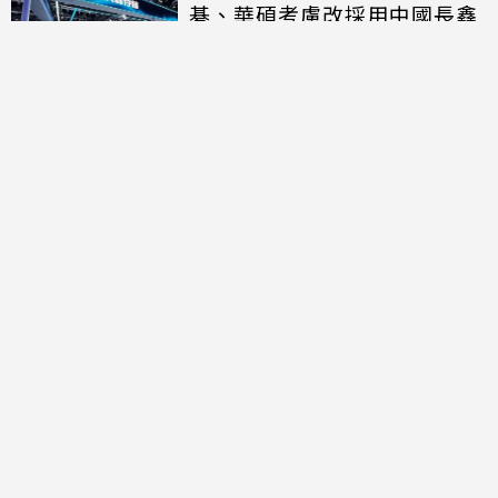
碁、華碩考慮改採用中國長鑫
存儲晶片
討論區
共有
0
則留言
規範
回覆
還沒有留言，成為第一個發言的人吧！