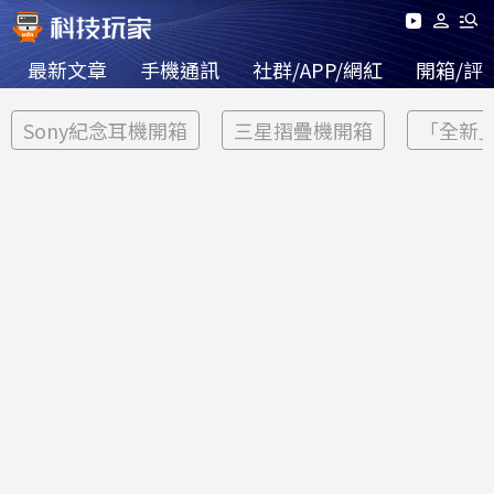
最新文章
手機通訊
社群/APP/網紅
開箱/評
Sony紀念耳機開箱
三星摺疊機開箱
「全新