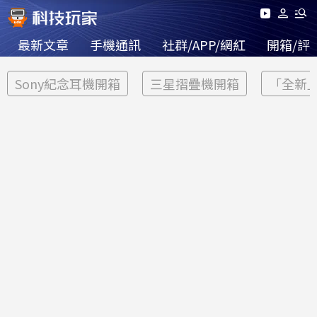
最新文章
手機通訊
社群/APP/網紅
開箱/評
Sony紀念耳機開箱
三星摺疊機開箱
「全新