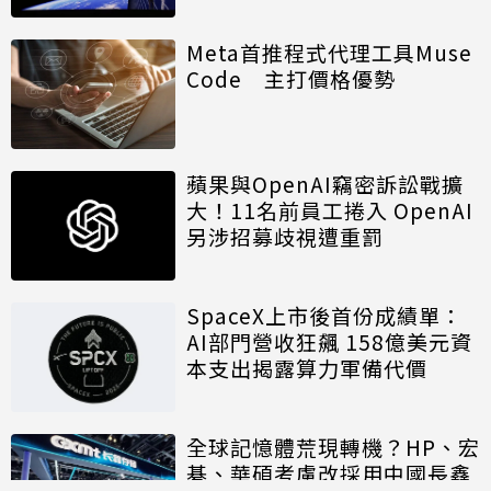
Meta首推程式代理工具Muse
Code 主打價格優勢
蘋果與OpenAI竊密訴訟戰擴
大！11名前員工捲入 OpenAI
另涉招募歧視遭重罰
SpaceX上市後首份成績單：
AI部門營收狂飆 158億美元資
本支出揭露算力軍備代價
全球記憶體荒現轉機？HP、宏
碁、華碩考慮改採用中國長鑫