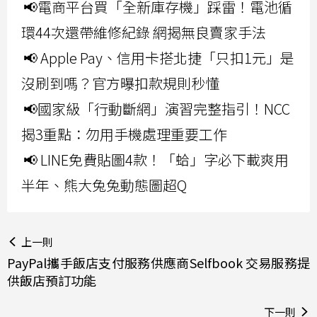
📢電商平台買「全新庫存機」踩雷！電池循
環44次還帶維修紀錄 網揭無良賣家手法
📢 Apple Pay、信用卡搭北捷「只扣1元」是
沒刷到嗎？官方曝扣款規則秒懂
📢國家級「行動斷網」演習完整指引！NCC
揭3重點：勿用手機處理重要工作
📢 LINE免費貼圖4款！「蛤」字必下載爽用
半年、熊大兔兔動態圖超Q
上一則
PayPal攜手飯店支付服務供應商Selfbook 交易服務提
供飯店預訂功能
下一則