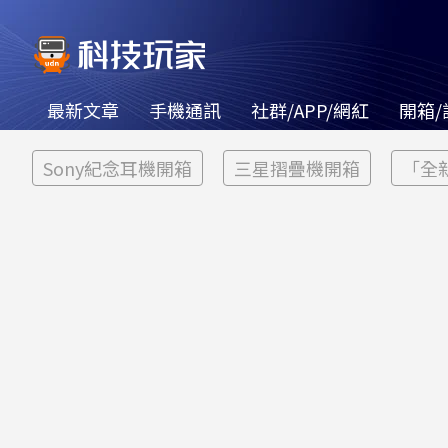
最新文章
手機通訊
社群/APP/網紅
開箱/
Sony紀念耳機開箱
三星摺疊機開箱
「全