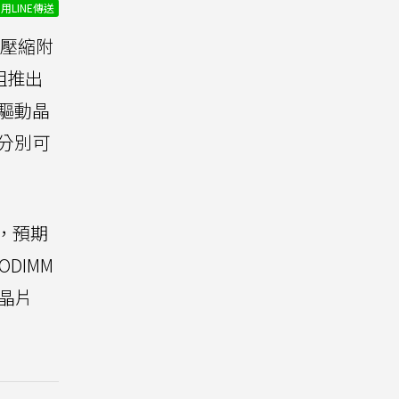
用LINE傳送
耗壓縮附
組推出
脈驅動晶
，分別可
勢，預期
DIMM
體晶片