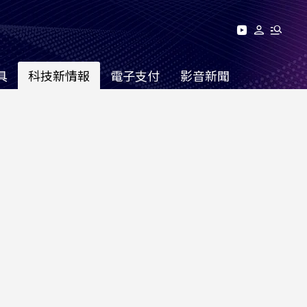
具
科技新情報
電子支付
影音新聞