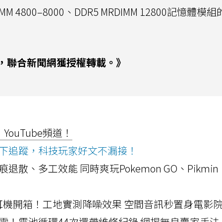
 4800–8000、DDR5 MRDIMM 12800記憶體模
，聯合新聞網獲授權轉載。》
ouTube頻道！
ws按下追蹤，科技玩家好文不漏接！
a開箱！摺痕退散、多工效能 同時爽玩Pokemon GO、Pikmin
LLEXION耳機開箱！工地實測降噪效果 空間音訊秒置身電影
雷！電池循環44次還帶維修紀錄 網揭無良賣家手法