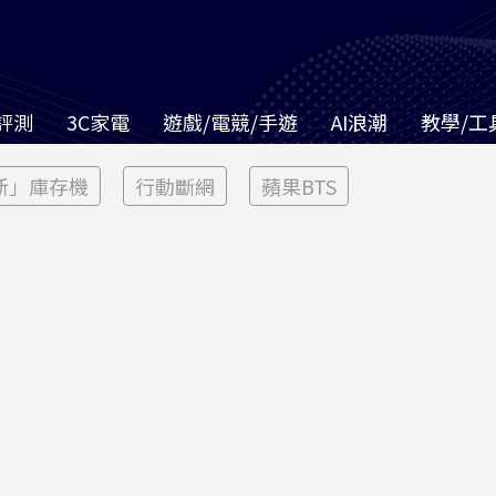
評測
3C家電
遊戲/電競/手遊
AI浪潮
教學/工
新」庫存機
行動斷網
蘋果BTS