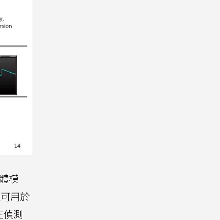
憶體模
及可用於
在偵測