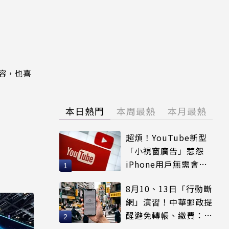
內容，也喜
本日熱門
本周最熱
本月最熱
超煩！YouTube新型
「小視窗廣告」惹怨
iPhone用戶無需會員
輕鬆解決
8月10、13日「行動斷
網」演習！中華郵政提
醒避免轉帳、繳費：務
必留紀錄