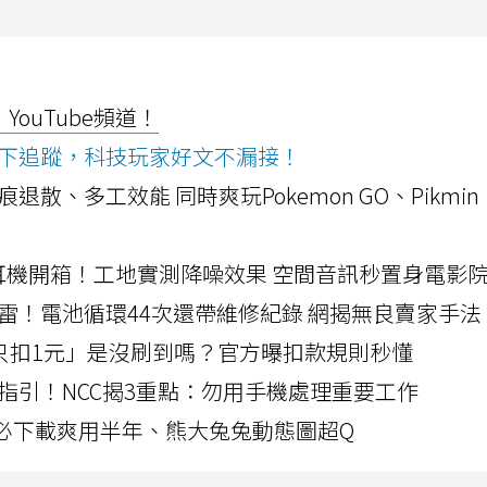
ouTube頻道！
ws按下追蹤，科技玩家好文不漏接！
a開箱！摺痕退散、多工效能 同時爽玩Pokemon GO、Pikmin
LLEXION耳機開箱！工地實測降噪效果 空間音訊秒置身電影
雷！電池循環44次還帶維修紀錄 網揭無良賣家手法
北捷「只扣1元」是沒刷到嗎？官方曝扣款規則秒懂
指引！NCC揭3重點：勿用手機處理重要工作
」字必下載爽用半年、熊大兔兔動態圖超Q