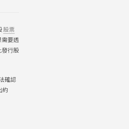
股
股票
果需要透
比發行股
法確認
出約