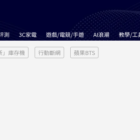
評測
3C家電
遊戲/電競/手遊
AI浪潮
教學/工
新」庫存機
行動斷網
蘋果BTS