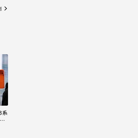
則
3系
機難