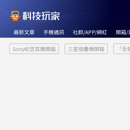
最新文章
手機通訊
社群/APP/網紅
開箱/
Sony紀念耳機開箱
三星摺疊機開箱
「全