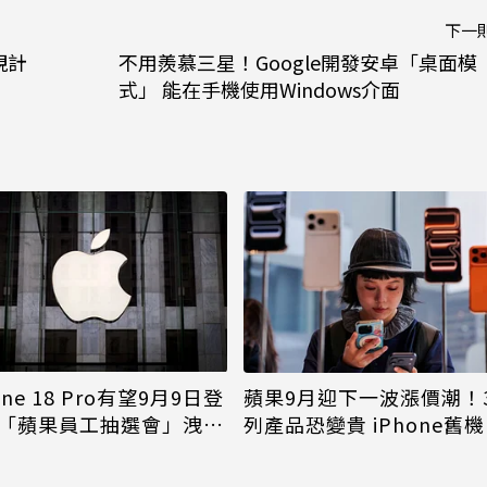
下一
視計
不用羨慕三星！Google開發安卓「桌面模
式」 能在手機使用Windows介面
one 18 Pro有望9月9日登
蘋果9月迎下一波漲價潮！
「蘋果員工抽選會」洩端
列產品恐變貴 iPhone舊
倖免