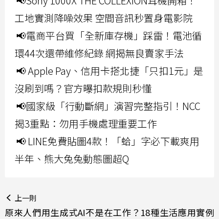
📢Sony 1000X THE COLLEXION耳機開箱！
工地實測降噪效果 空間音訊秒置身電影院
📢電商平台買「全新庫存機」踩雷！電池循
環44次還帶維修紀錄 網揭無良賣家手法
📢 Apple Pay、信用卡搭北捷「只扣1元」是
沒刷到嗎？官方曝扣款規則秒懂
📢國家級「行動斷網」演習完整指引！NCC
揭3重點：勿用手機處理重要工作
📢 LINE免費貼圖4款！「蛤」字必下載爽用
半年、熊大兔兔動態圖超Q
上一則
原來人們用生成式AI不是在工作？18種生活應用實例