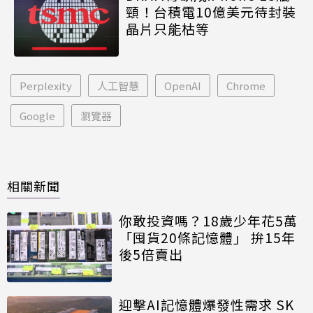
頸！台積電10億美元待封裝
晶片只能枯等
Perplexity
人工智慧
OpenAI
Chrome
Google
瀏覽器
相關新聞
你敢投資嗎？18歲少年花5萬
「囤貨20條記憶體」 拚15年
後5倍賣出
迎擊AI記憶體爆發性需求 SK