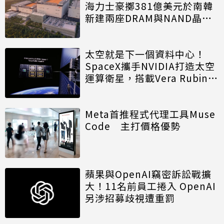
海力士豪擲381億美元於南韓
新建兩座DRAM與NAND晶圓
廠
太空就是下一個資料中心！
SpaceX攜手NVIDIA打造太空
運算衛星，搭載Vera Rubin運
算模組
Meta首推程式代理工具Muse
Code 主打價格優勢
蘋果與OpenAI竊密訴訟戰擴
大！11名前員工捲入 OpenAI
另涉招募歧視遭重罰