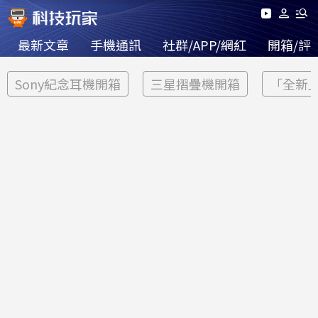
最新文章
手機通訊
社群/APP/網紅
開箱/評
Sony紀念耳機開箱
三星摺疊機開箱
「全新