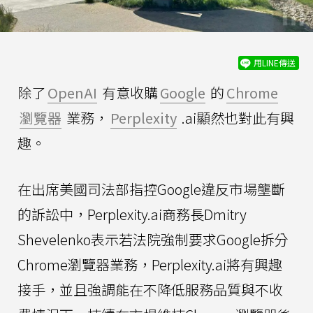
用LINE傳送
除了
OpenAI
有意收購
Google
的
Chrome
瀏覽器
業務，
Perplexity
.ai顯然也對此有興
趣。
在出席美國司法部指控Google違反市場壟斷
的訴訟中，Perplexity.ai商務長Dmitry
Shevelenko表示若法院強制要求Google拆分
Chrome瀏覽器業務，Perplexity.ai將有興趣
接手，並且強調能在不降低服務品質與不收